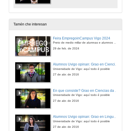
Tamén che interesan
Feira EmpregoinCampus Vigo 2024
Preto de medio millar de alumnas e alumnos buscan coñecer máis de preto as oportunidades que lles achegan as arredor de medio cento de empresas que participan na edición viguesa da feira. Xunto coa visita aos stands, durante a feria desenvólvense varias actividades complementarias, como obradoiros, conversas, mesas redondas ou o pasaporte de empregabilidade, un espazo no que poderán recibir asesoramento sobre o seu CV.
29 de feb. de 2024
Alumnos Uvigo opinan: Grao en Ciencias da Linguaxe e Estudos Literarios
Universidade de Vigo: aquí todo é posible
27 de abr. de 2016
En que consiste? Grao en Ciencias da Linguaxe e Estudos Literarios
Universidade de Vigo: aquí todo é posible
27 de abr. de 2016
Alumnos Uvigo opinan: Grao en Linguas Estranxeiras
Universidade de Vigo: aquí todo é posible
27 de abr. de 2016