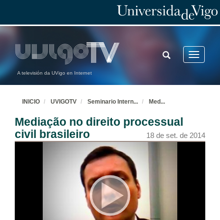
TOGGLE
Toggle
SEARCH
navigatio
A televisión da UVigo en Internet
INICIO
UVIGOTV
Seminario Intern
...
Med
...
Mediação no direito processual
civil brasileiro
18 de set. de 2014