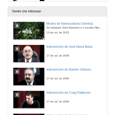
Para flauta, fagot e piano
29 de xan. de 2014
Tamén che interesan
Folk Variations
Mostra de fotoesculturas Overtraz
Para flauta, 2 clarinetes, fagot, 2 violíns, viola, cello e piano
Do fotógrafo Santi Barreiros e o escultor Nito Contreras.
29 de xan. de 2014
13 de xul. de 2023
Pensamientos III
Intervención de José Maria Barja
Para flauta, fagot e piano
29 de xan. de 2014
17 de xul. de 2009
Metaplasmos V, VI, VII y VIII
Intervención de Ramón Villlares
Para clarinete e piano
29 de xan. de 2014
17 de xul. de 2009
Intervención de Craig Patterson
17 de xul. de 2009