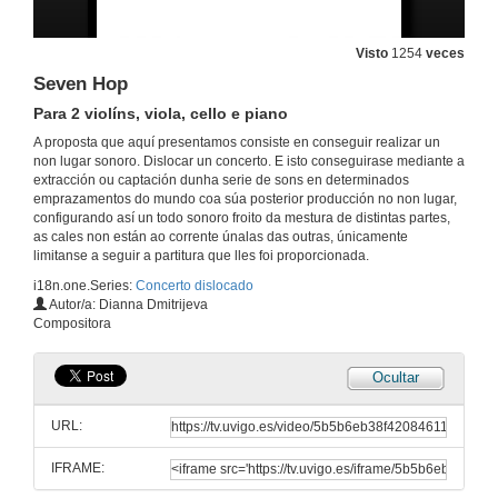
Para violín, viola, cello e clarinete
29 de xan. de 2014
Visto
1254
veces
Seven Hop
Quinteto Dialéctico
Para clarinete, 2 violíns, cello e piano
Para 2 violíns, viola, cello e piano
29 de xan. de 2014
A proposta que aquí presentamos consiste en conseguir realizar un
non lugar sonoro. Dislocar un concerto. E isto conseguirase mediante a
extracción ou captación dunha serie de sons en determinados
Cantos da Maré
emprazamentos do mundo coa súa posterior producción no non lugar,
Para flauta, clarinete, fagot, violín, viola, cello e piano
configurando así un todo sonoro froito da mestura de distintas partes,
29 de xan. de 2014
as cales non están ao corrente únalas das outras, únicamente
limitanse a seguir a partitura que lles foi proporcionada.
i18n.one.Series:
Concerto dislocado
A Zora
Autor/a: Dianna Dmitrijeva
Para oboe, flauta, clarinete e fagot
Compositora
29 de xan. de 2014
Ocultar
Poema
Para clarinete e piano
URL:
29 de xan. de 2014
IFRAME:
Anguria