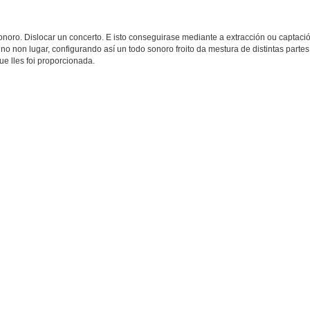
onoro. Dislocar un concerto. E isto conseguirase mediante a extracción ou captaci
on lugar, configurando así un todo sonoro froito da mestura de distintas partes
ue lles foi proporcionada.