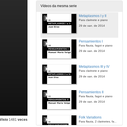
29 de xan. de 2014
Vídeos da mesma serie
Metaplasmos I y II
Para clarinete e piano
29 de xan. de 2014
Pensamientos I
Para flauta, fagot e piano
29 de xan. de 2014
Metaplasmos III y IV
Para clarinete e piano
29 de xan. de 2014
Pensamientos II
Para flauta, fagot e piano
29 de xan. de 2014
Folk Variations
Visto
1481
veces
Para flauta, 2 clarinetes, fagot, 2 violíns, viola, cello e piano