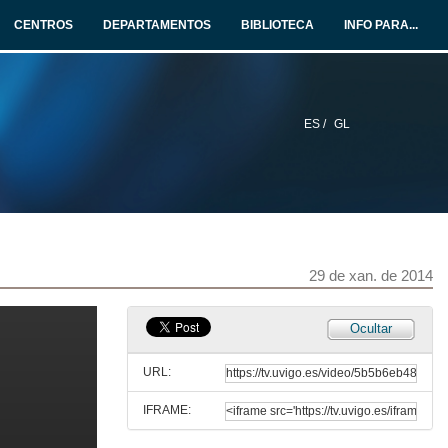
29 de xan. de 2014
CENTROS
DEPARTAMENTOS
BIBLIOTECA
INFO PARA...
Cantos da Maré
Para flauta, clarinete, fagot, violín, viola, cello e piano
29 de xan. de 2014
ES /
GL
A Zora
Para oboe, flauta, clarinete e fagot
29 de xan. de 2014
Poema
Para clarinete e piano
29 de xan. de 2014
29 de xan. de 2014
Anguria
Ocultar
Para flauta, 2 clarinetes, fagot, 2 violíns, viola, cello e piano
29 de xan. de 2014
URL:
IFRAME:
Seven Hop
Para 2 violíns, viola, cello e piano