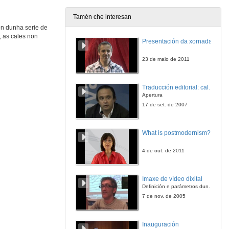
29 de xan. de 2014
Tamén che interesan
ón dunha serie de
Pensamientos III
, as cales non
Para flauta, fagot e piano
Presentación da xornada
29 de xan. de 2014
23 de maio de 2011
Metaplasmos V, VI, VII y VIII
Para clarinete e piano
Traducción editorial: calidade e xestión de proxectos
29 de xan. de 2014
Apertura
17 de set. de 2007
What is postmodernism?
4 de out. de 2011
Imaxe de vídeo dixital
Definición e parámetros dunha imaxe dixital. Resolución e Aspecto. Profundidade da cor. Compresión. Frame por segundo. Entrelazado. Campos, cadros
7 de nov. de 2005
Inauguración