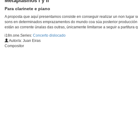
Metaplasmos I y II
Para clarinete e piano
A proposta que aquí presentamos consiste en conseguir realizar un non lugar s
sons en determinados emprazamentos do mundo coa súa posterior producción no n
están ao corrente únalas das outras, únicamente limitanse a seguir a partitura q
i18n.one.Series:
Concerto dislocado
Autor/a: Juan Eiras
Compositor