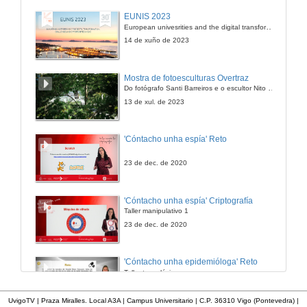
Inauguración: Intervención de José Antonio Vilán
EUNIS 2023
European univesrities and the digital transformation: challenges and opportunities ahead
27 de set. de 2011
14 de xuño de 2023
Presentación
Mostra de fotoesculturas Overtraz
Do fotógrafo Santi Barreiros e o escultor Nito Contreras.
28 de set. de 2011
13 de xul. de 2023
Workshop: Como redactar un CV eficaz?
'Cóntacho unha espía' Reto
28 de set. de 2011
23 de dec. de 2020
Workshop: Dinámica de grupo
'Cóntacho unha espía' Criptografía
Taller manipulativo 1
29 de set. de 2011
23 de dec. de 2020
Presentación
'Cóntacho unha epidemióloga' Reto
Taller tecnolóxico
29 de set. de 2011
3 de feb. de 2023
UvigoTV | Praza Miralles. Local A3A | Campus Universitario | C.P. 36310 Vigo (Pontevedra) |