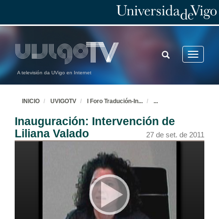
TOGGLE
Toggle
SEARCH
navigatio
A televisión da UVigo en Internet
INICIO
UVIGOTV
I Foro Tradución-In
...
...
Inauguración: Intervención de
Liliana Valado
27 de set. de 2011