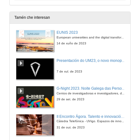
Tamén che interesan
EUNIS 2023
European univesrities and the digital transformation: challenges and opportunities ahead
14 de xuño de 2023
Presentación do UM23, o novo monopraza de UVigo Motorsport
7 de xul. de 2023
G-Night 2023. Noite Galega das Persoas Investigadoras. Conciencias creativas
Centos de investigadoras e investigadores, decenas de actividades e sete cidades
29 de set. de 2023
II Encontro Ágora. Talento e innovación na era da transformación dixital
Cátedra Telefónica - UVigo. Espazos de innovación
31 de out. de 2023