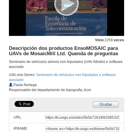
Visto
2259
veces
Descripción dos productos EnsoMOSAIC para
UAVs de MosaicMill Ltd. Quenda de preguntas
Seminario de vehículos aéreos non tripulados (UAV Aibotix) e software
asociado.
i18n.one.Series:
Seminario de vehículos non tripulados e software
asociado
Paula Noriega
Responsable del departamento de topografía, Acre
Ocultar
Demostración aibot X6
URL:
29 de maio de 2012
IFRAME: