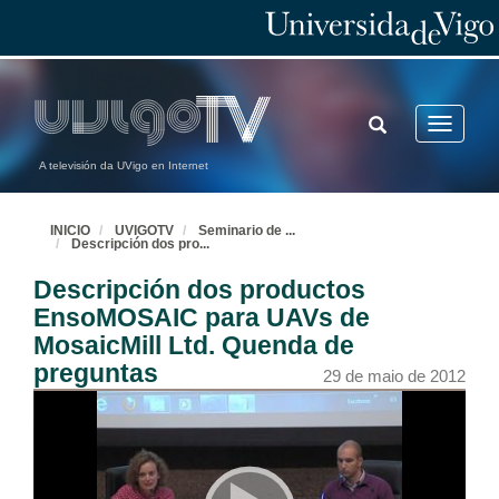
TOGGLE
Toggle
SEARCH
navigatio
A televisión da UVigo en Internet
INICIO
UVIGOTV
Seminario de
...
Descripción dos pro
...
Descripción dos productos
EnsoMOSAIC para UAVs de
MosaicMill Ltd. Quenda de
preguntas
29 de maio de 2012