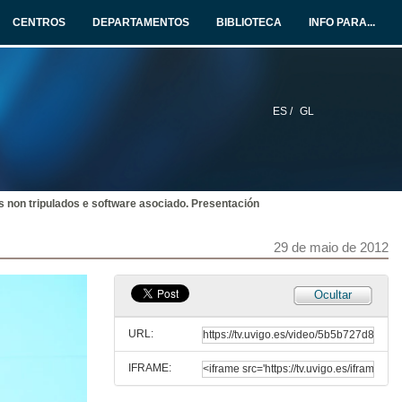
CENTROS
DEPARTAMENTOS
BIBLIOTECA
INFO PARA...
ES /
GL
s non tripulados e software asociado. Presentación
29 de maio de 2012
Ocultar
URL:
IFRAME:
Demostración aibot X6