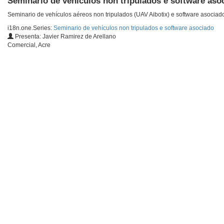
Seminario de vehículos non tripulados e software aso
Seminario de vehículos aéreos non tripulados (UAV Aibotix) e software asociad
i18n.one.Series:
Seminario de vehículos non tripulados e software asociado
Presenta: Javier Ramirez de Arellano
Comercial, Acre