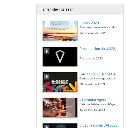
Tamén che interesan
EUNIS 2023
European univesrities and the digital transformation: challenges and opportunities ahead
14 de xuño de 2023
Presentación do UM23, o novo monopraza de UVigo Motorsport
7 de xul. de 2023
G-Night 2023. Noite Galega das Persoas Investigadoras. Conciencias creativas
Centos de investigadoras e investigadores, decenas de actividades e sete cidades
29 de set. de 2023
II Encontro Ágora. Talento e innovación na era da transformación dixital
Cátedra Telefónica - UVigo. Espazos de innovación
31 de out. de 2023
Vídeo resumen JAI 2022