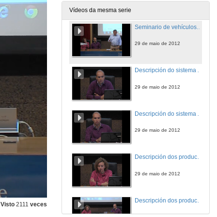
29 de maio de 2012
Vídeos da mesma serie
Seminario de vehículos non tripulados e software asociado. Presentación
29 de maio de 2012
Descripción do sistema Aibotix
29 de maio de 2012
Descripción do sistema Aibotix. Quenda de preguntas
29 de maio de 2012
Descripción dos productos EnsoMOSAIC para UAVs de MosaicMill Ltd
29 de maio de 2012
Descripción dos productos EnsoMOSAIC para UAVs de MosaicMill Ltd. Quenda de preguntas
Visto
2111
veces
29 de maio de 2012