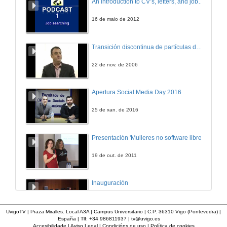
An introduction to CV’s, letters, and job searching
22 de xuño de 2010
16 de maio de 2012
Maquinaria e Equipamentos para o Aproveitamento Enerxético de Biomasa
Transición discontinua de partículas de microgel termosensible
22 de xuño de 2010
22 de nov. de 2006
Experiencias de Aproveitamento da Biomasa Forestal
Apertura Social Media Day 2016
22 de xuño de 2010
25 de xan. de 2016
Experiencias de aproveitamento de BFP proxecto Enersilva
Presentación 'Mulleres no software libre'
22 de xuño de 2010
19 de out. de 2011
Quenda de Preguntas
Inauguración
22 de xuño de 2010
8 de maio de 2010
UvigoTV | Praza Miralles. Local A3A | Campus Universitario | C.P. 36310 Vigo (Pontevedra) |
España | Tlf: +34 986811937 |
tv@uvigo.es
Situación Actual, Perspectivas e Potencial dos Cultivos Enerxéticos
Accesibilidade
|
Aviso Legal
|
Condicións de uso
|
Política de cookies