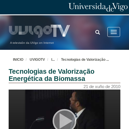
TOGGLE
Toggle
SEARCH
navigatio
A televisión da UVigo en Internet
INICIO
UVIGOTV
I
...
Tecnologias de Valorização
...
Tecnologias de Valorização
Energética da Biomassa
21 de xuño de 2010