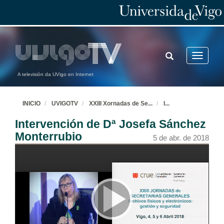
TOGGLE
Toggle
SEARCH
navigatio
A televisión da UVigo en Internet
INICIO
UVIGOTV
XXIII Xornadas de Se
...
I
...
Intervención de Dª Josefa Sánchez
Monterrubio
5 de abr. de 2018