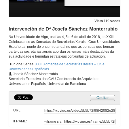
Visto
119
veces
Intervención de Dª Josefa Sánchez Monterrubio
Na Universidade de Vigo, os días 4, 5 e 6 de abril de 2018, as XXIII
Celebraranse as Xornadas de Secretarías Xerais - Crue Universidades
Españolas, punto de encontro anual no que as persoas que forman
parte das secretarías xerais abordan os temas máis destacables da
súa actividade e formulan estratexias conxuntas de actuación.
i18n.one.Series:
XXIII Xornadas de Secretarías Xerais – Crue
Universidades Españolas
Josefa Sánchez Monterrubio
Inauguración Xornadas Secretarías Xerais
Secretaria Executiva das CAU Conferencia de Arquiveiros
Universitarios Españois, Universitat de Barcelona
5 de abr. de 2018
Ocultar
Intervención de D. Severiano Hernández Vicente
URL:
5 de abr. de 2018
IFRAME:
Intervención de D. Ricard Pérez Alcázar