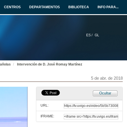
5 de abr. de 2018
CENTROS
DEPARTAMENTOS
BIBLIOTECA
INFO PARA...
Presentación das ponentes da mesa redonda - Resposta da universidade ante situacións de acoso
5 de abr. de 2018
ES /
GL
Intervención de Dª Amparo Garrigues Giménez
5 de abr. de 2018
pañolas
Intervención de D. José Romay Martínez
Intervención de Dª Esperanza Boch Fiol
5 de abr. de 2018
5 de abr. de 2018
Intervención de Dª Mª Teresa Conde-Pumpido Tourón
Ocultar
5 de abr. de 2018
URL:
IFRAME:
(Rolda de preguntas) Resposta da universidade ante situacións de acoso