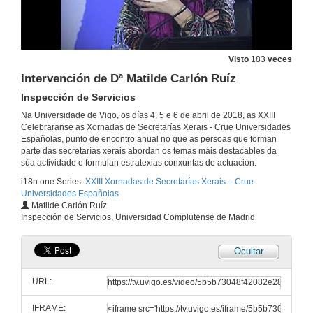
Intervención de D. José Romay Martínez
5 de abr. de 2018
Visto
183
veces
Intervención de Dª María Álvarez Ariza
Intervención de Dª Matilde Carlón Ruíz
Inspección de Servicios
5 de abr. de 2018
Na Universidade de Vigo, os días 4, 5 e 6 de abril de 2018, as XXIII
Celebraranse as Xornadas de Secretarías Xerais - Crue Universidades
Intervención de D. Cristóbal Molina Navarrete
Españolas, punto de encontro anual no que as persoas que forman
parte das secretarías xerais abordan os temas máis destacables da
5 de abr. de 2018
súa actividade e formulan estratexias conxuntas de actuación.
i18n.one.Series:
XXIII Xornadas de Secretarías Xerais – Crue
Universidades Españolas
Aplicación da Lei de Contratos do Sector Público nas universidades españolas
Matilde Carlón Ruíz
Inspección de Servicios, Universidad Complutense de Madrid
6 de abr. de 2018
Ocultar
(Rolda de preguntas) Aplicación da Lei de Contratos do Sector Público nas universidades españolas
URL:
6 de abr. de 2018
IFRAME: