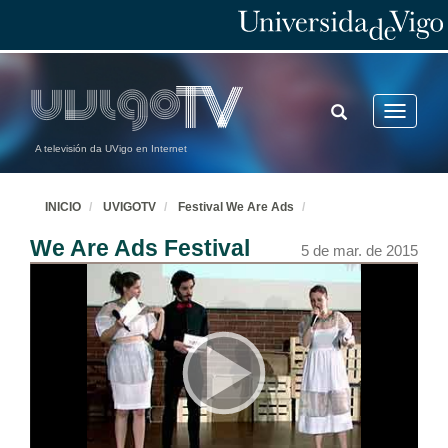
TOGGLE
Toggle
SEARCH
navigatio
A televisión da UVigo en Internet
INICIO
UVIGOTV
Festival We Are Ads
We Are Ads Festival
5 de mar. de 2015