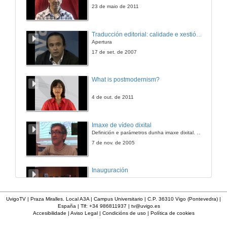
3 de mar. de 2015
23 de maio de 2011
Bye bye poverty porn
Traducción editorial: calidade e xestión de proxectos
Til Diacrítico
Apertura
4 de mar. de 2015
17 de set. de 2007
Escuela Eloqüencia. Obradoiro sobre oratoria
What is postmodernism?
4 de mar. de 2015
4 de out. de 2011
Quenda de preguntas Escola Eloqüencia. Obradoiro sobre oratoria
Imaxe de vídeo dixital
Definición e parámetros dunha imaxe dixital. Resolución e Aspecto. Profundidade da cor. Compresión. Frame por segundo. Entrelazado. Campos, cadros
4 de mar. de 2015
7 de nov. de 2005
A Lata Muda
Inauguración
Revista dixital de arte contemporánero
5 de mar. de 2015
8 de maio de 2010
UvigoTV | Praza Miralles. Local A3A | Campus Universitario | C.P. 36310 Vigo (Pontevedra) |
España | Tlf: +34 986811937 |
tv@uvigo.es
A Lata Muda. Preguntas
Accesibilidade
|
Aviso Legal
|
Condicións de uso
|
Política de cookies
A inserción laboral dos licenciados en Ciencias do Mar: a carreira investigadora
Revista dixital de arte contemporánero
5 de mar. de 2015