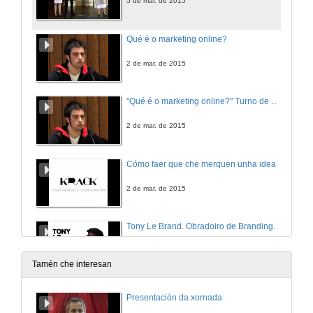
5 de mar. de 2015
Qué é o marketing online?
2 de mar. de 2015
"Qué é o marketing online?" Turno de preguntas
2 de mar. de 2015
Cómo faer que che merquen unha idea
2 de mar. de 2015
Tony Le Brand. Obradoiro de Branding Creativo
3 de mar. de 2015
Tamén che interesan
Diferencias entre o estudante e o traballador
Presentación da xornada
Conferencia sobre Branding. Tony Le Brand