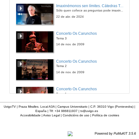
Imaxinémonos sen límites. Cátedras Telefónica
Sólo quen coñece as preguntas pode imaxinar novas respostas
22 de abr. de 2024
Concerto Os Carunchos
Tema 3
14 de nov. de 2009
Concerto Os Carunchos
Tema 2
14 de nov. de 2009
Concerto Os Carunchos
Tema 1
14 de nov. de 2009
UvigoTV | Praza Miralles. Local A3A | Campus Universitario | C.P. 36310 Vigo (Pontevedra) |
España | Tlf: +34 986811937 |
tv@uvigo.es
Accesibilidade
|
Aviso Legal
|
Condicións de uso
|
Política de cookies
Concerto Os Carunchos
Presentación
14 de nov. de 2009
Powered by
PuMuKIT 3.5.6