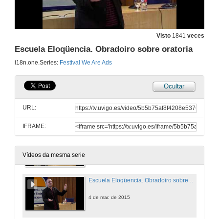
Cómo faer que che merquen unha idea
2 de mar. de 2015
Visto
1841
veces
Escuela Eloqüencia. Obradoiro sobre oratoria
Tony Le Brand. Obradoiro de Branding Creativo
i18n.one.Series:
Festival We Are Ads
3 de mar. de 2015
Ocultar
Diferencias entre o estudante e o traballador
Conferencia sobre Branding. Tony Le Brand
URL:
3 de mar. de 2015
IFRAME:
Bye bye poverty porn
Til Diacrítico
4 de mar. de 2015
Vídeos da mesma serie
Escuela Eloqüencia. Obradoiro sobre oratoria
4 de mar. de 2015