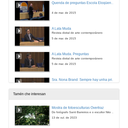
Quenda de preguntas Escola Eloqüencia. Obradoiro sobre oratoria
4 de mar. de 2015
A Lata Muda
Revista dixital de arte contemporánero
5 de mar. de 2015
A Lata Muda. Preguntas
Revista dixital de arte contemporánero
5 de mar. de 2015
Sra. Nona Brand: Sempre hay unha primeira vez
We Are Ads Festival: Festival de Publicidad de la Facultad de CCSS y Comunicación de Pontevedra
5 de abr. de 2015
Tamén che interesan
Sra. Nona Brand: Sempre hay unha primeira vez. Preguntas
Mostra de fotoesculturas Overtraz
We Are Ads Festival: Festival de Publicidad de la Facultad de CCSS y Comunicación de Pontevedra
Do fotógrafo Santi Barreiros e o escultor Nito Contreras.
5 de abr. de 2015
13 de xul. de 2023