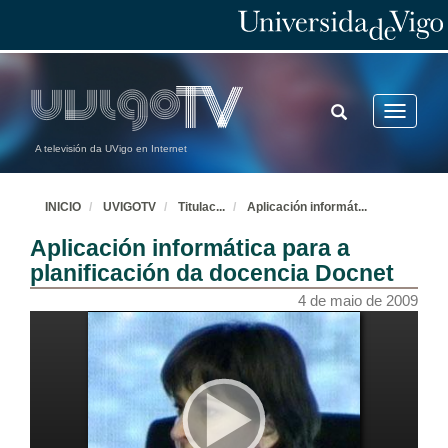
TOGGLE
Toggle
SEARCH
navigatio
A televisión da UVigo en Internet
INICIO
UVIGOTV
Titulac
...
Aplicación informát
...
Aplicación informática para a
planificación da docencia Docnet
4 de maio de 2009