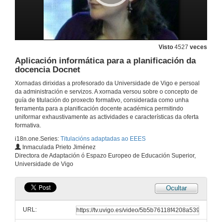
Visto
4527
veces
Aplicación informática para a planificación da
docencia Docnet
Xornadas dirixidas a profesorado da Universidade de Vigo e persoal
da administración e servizos. A xornada versou sobre o concepto de
guía de titulación do proxecto formativo, considerada como unha
ferramenta para a planificación docente académica permitindo
Presentación e introdución sobre as titulacións adaptadas ao EEES
uniformar exhaustivamente as actividades e características da oferta
formativa.
4 de maio de 2009
i18n.one.Series:
Titulacións adaptadas ao EEES
Inmaculada Prieto Jiménez
Presentación
Directora de Adaptación ó Espazo Europeo de Educación Superior,
Universidade de Vigo
4 de maio de 2009
Ocultar
Aspectos claves do proceso de implantación das novas titulacións de grao
URL:
4 de maio de 2009