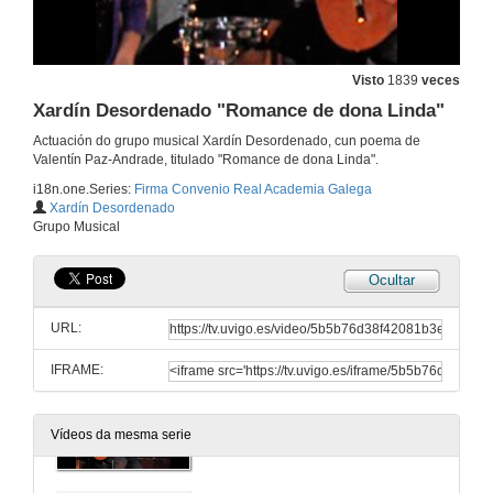
Presentación
8 de xuño de 2012
Visto
1839
veces
Intervención do Presidente da Universidad de Vigo D. Salustiano Mato de la Iglesia
Xardín Desordenado "Romance de dona Linda"
Actuación do grupo musical Xardín Desordenado, cun poema de
8 de xuño de 2012
Valentín Paz-Andrade, titulado "Romance de dona Linda".
i18n.one.Series:
Firma Convenio Real Academia Galega
Intervención do Presidente da Real Academia Galega D. Xosé Luis Méndez Ferrín
Xardín Desordenado
Grupo Musical
8 de xuño de 2012
Ocultar
Xardín Desordenado "Os veciños do mundo rozan la miseria"
URL:
8 de xuño de 2012
IFRAME:
Xardín Desordenado "As rapazas da brisa, perfil de porcelana polas rúas"
Vídeos da mesma serie
8 de xuño de 2012