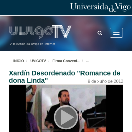
TOGGLE
Toggle
SEARCH
navigatio
A televisión da UVigo en Internet
INICIO
UVIGOTV
Firma Conveni
...
...
Xardín Desordenado "Romance de
dona Linda"
8 de xuño de 2012