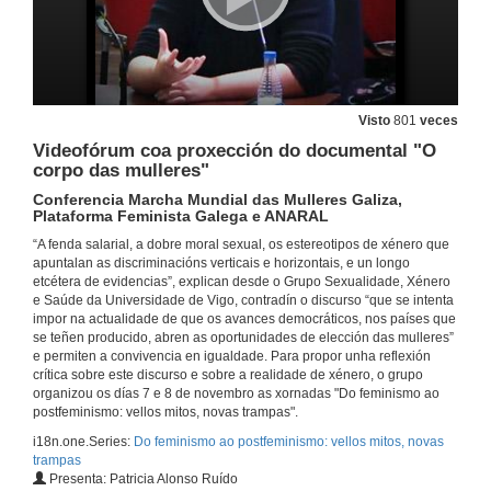
Visto
801
veces
Videofórum coa proxección do documental "O
corpo das mulleres"
Conferencia Marcha Mundial das Mulleres Galiza,
Plataforma Feminista Galega e ANARAL
Inauguración das xornadas
“A fenda salarial, a dobre moral sexual, os estereotipos de xénero que
Do feminismo ao postfeminismo: vellos mitos, novas trampas
apuntalan as discriminacións verticais e horizontais, e un longo
7 de nov. de 2016
etcétera de evidencias”, explican desde o Grupo Sexualidade, Xénero
e Saúde da Universidade de Vigo, contradín o discurso “que se intenta
impor na actualidade de que os avances democráticos, nos países que
Capital erótico e postfeminismo
se teñen producido, abren as oportunidades de elección das mulleres”
Do feminismo ao postfeminismo: vellos mitos, novas trampas
e permiten a convivencia en igualdade. Para propor unha reflexión
7 de nov. de 2016
crítica sobre este discurso e sobre a realidade de xénero, o grupo
organizou os días 7 e 8 de novembro as xornadas "Do feminismo ao
postfeminismo: vellos mitos, novas trampas".
Capital erótico e postfeminismo
i18n.one.Series:
Do feminismo ao postfeminismo: vellos mitos, novas
Rolda de Preguntas
trampas
7 de nov. de 2016
Presenta: Patricia Alonso Ruído