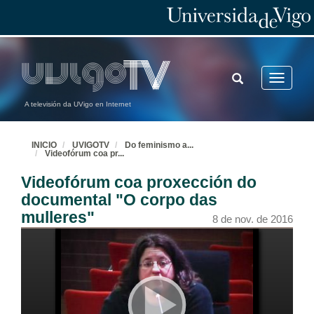
TOGGLE
Toggle
SEARCH
navigatio
A televisión da UVigo en Internet
INICIO
UVIGOTV
Do feminismo a
...
Videofórum coa pr
...
Videofórum coa proxección do
documental "O corpo das
mulleres"
8 de nov. de 2016