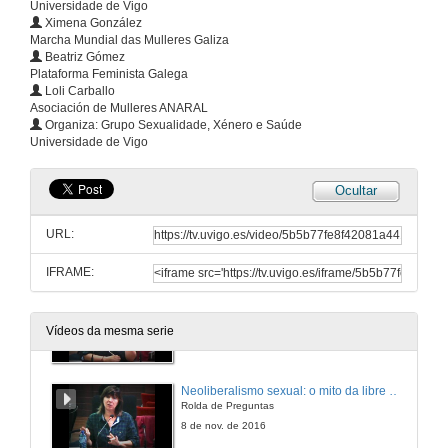
Universidade de Vigo
Ximena González
O postfeminisfo: feminidade sen feminismo
Marcha Mundial das Mulleres Galiza
Do feminismo ao postfeminismo: vellos mitos, novas trampas
Beatriz Gómez
7 de nov. de 2016
Plataforma Feminista Galega
Loli Carballo
Asociación de Mulleres ANARAL
As olas do feminismo
Organiza: Grupo Sexualidade, Xénero e Saúde
Do feminismo ao postfeminismo: vellos mitos, novas trampas
Universidade de Vigo
7 de nov. de 2016
Ocultar
As olas do feminismo
Rolda de Preguntas
URL:
7 de nov. de 2016
IFRAME:
Neoliberalismo sexual: o mito da libre elección
Do feminismo ao postfeminismo: vellos mitos, novas trampas
Vídeos da mesma serie
8 de nov. de 2016
Neoliberalismo sexual: o mito da libre elección
Rolda de Preguntas
8 de nov. de 2016