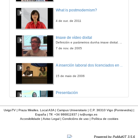
What is postmodernism?
4 de out. de 2011
Imaxe de vídeo dixital
Definición e parámetros dunha imaxe dixital. Resolución e Aspecto. Profundidade da cor. Compresión. Frame por segundo. Entrelazado. Campos, cadros
7 de nov. de 2005
A inserción laboral dos licenciados en Ciencias do Mar: a carreira investigadora
15 de maio de 2006
Presentación
23 de abr. de 2014
UvigoTV | Praza Miralles. Local A3A | Campus Universitario | C.P. 36310 Vigo (Pontevedra) |
España | Tlf: +34 986811937 |
tv@uvigo.es
Accesibilidade
|
Aviso Legal
|
Condicións de uso
|
Política de cookies
Curso de orientación laboral: Empléate. Módulo Conciénciate
Situación do mercado laboral. Da Universidade ao mundo laboral. Oportunidades de traballo e emprego.
12 de xuño de 2013
Powered by
PuMuKIT 3.5.6