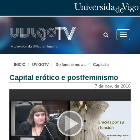
TOGGLE
Toggle
SEARCH
navigatio
A televisión da UVigo en Internet
INICIO
UVIGOTV
Do feminismo a
...
Capital e
Capital erótico e postfeminismo
7 de nov. de 2016