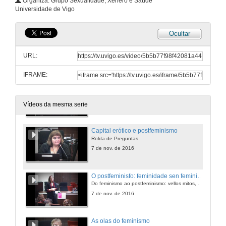
Organiza: Grupo Sexualidade, Xénero e Saúde
Universidade de Vigo
Ocultar
Inauguración das xornadas
Do feminismo ao postfeminismo: vellos mitos, novas trampas
URL:
7 de nov. de 2016
IFRAME:
Capital erótico e postfeminismo
Do feminismo ao postfeminismo: vellos mitos, novas trampas
7 de nov. de 2016
Vídeos da mesma serie
Capital erótico e postfeminismo
Rolda de Preguntas
7 de nov. de 2016
O postfeminisfo: feminidade sen feminismo
Do feminismo ao postfeminismo: vellos mitos, novas trampas
7 de nov. de 2016
As olas do feminismo