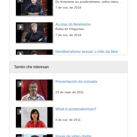
Do feminismo ao postfeminismo: vellos mitos, novas trampas
7 de nov. de 2016
As olas do feminismo
Rolda de Preguntas
7 de nov. de 2016
Neoliberalismo sexual: o mito da libre elección
Do feminismo ao postfeminismo: vellos mitos, novas trampas
8 de nov. de 2016
Tamén che interesan
Neoliberalismo sexual: o mito da libre elección
Presentación da xornada
Rolda de Preguntas
8 de nov. de 2016
23 de maio de 2011
Videofórum coa proxección do documental "O corpo das mulleres"
What is postmodernism?
Documental "O corpo das mulleres"
8 de dec. de 2016
4 de out. de 2011
Videofórum coa proxección do documental "O corpo das mulleres"
Imaxe de vídeo dixital