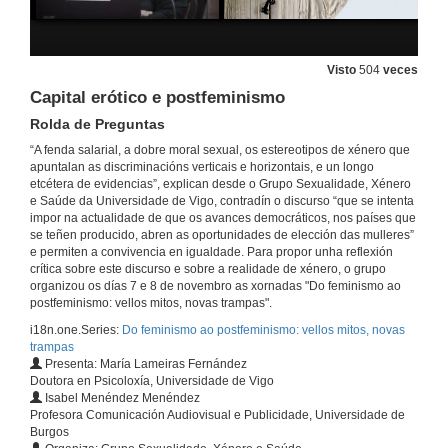
Visto
504
veces
Capital erótico e postfeminismo
Rolda de Preguntas
“A fenda salarial, a dobre moral sexual, os estereotipos de xénero que
apuntalan as discriminacións verticais e horizontais, e un longo
etcétera de evidencias”, explican desde o Grupo Sexualidade, Xénero
e Saúde da Universidade de Vigo, contradín o discurso “que se intenta
impor na actualidade de que os avances democráticos, nos países que
se teñen producido, abren as oportunidades de elección das mulleres”
e permiten a convivencia en igualdade. Para propor unha reflexión
crítica sobre este discurso e sobre a realidade de xénero, o grupo
organizou os días 7 e 8 de novembro as xornadas "Do feminismo ao
postfeminismo: vellos mitos, novas trampas".
i18n.one.Series:
Do feminismo ao postfeminismo: vellos mitos, novas
trampas
Presenta: María Lameiras Fernández
Doutora en Psicoloxía, Universidade de Vigo
Isabel Menéndez Menéndez
Profesora Comunicación Audiovisual e Publicidade, Universidade de
Burgos