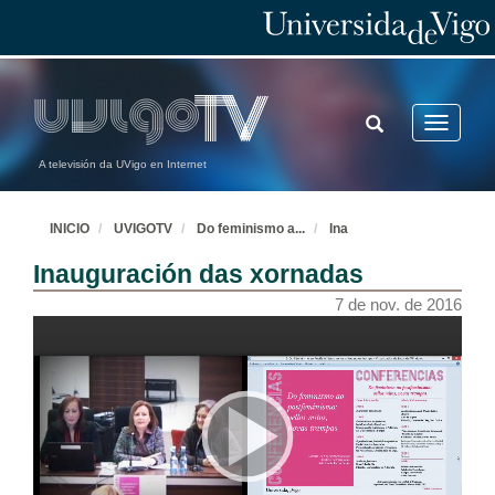
TOGGLE
Toggle
SEARCH
navigatio
A televisión da UVigo en Internet
INICIO
UVIGOTV
Do feminismo a
...
Ina
Inauguración das xornadas
7 de nov. de 2016