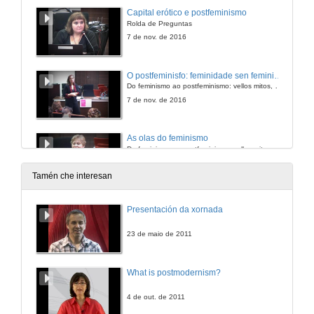
Capital erótico e postfeminismo
Rolda de Preguntas
7 de nov. de 2016
O postfeminisfo: feminidade sen feminismo
Do feminismo ao postfeminismo: vellos mitos, novas trampas
7 de nov. de 2016
As olas do feminismo
Do feminismo ao postfeminismo: vellos mitos, novas trampas
7 de nov. de 2016
Tamén che interesan
As olas do feminismo
Presentación da xornada
Rolda de Preguntas
7 de nov. de 2016
23 de maio de 2011
Neoliberalismo sexual: o mito da libre elección
What is postmodernism?
Do feminismo ao postfeminismo: vellos mitos, novas trampas
8 de nov. de 2016
4 de out. de 2011