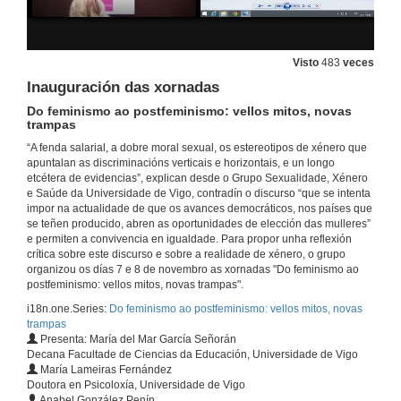
Visto
483
veces
Inauguración das xornadas
Do feminismo ao postfeminismo: vellos mitos, novas
trampas
“A fenda salarial, a dobre moral sexual, os estereotipos de xénero que
apuntalan as discriminacións verticais e horizontais, e un longo
etcétera de evidencias”, explican desde o Grupo Sexualidade, Xénero
e Saúde da Universidade de Vigo, contradín o discurso “que se intenta
impor na actualidade de que os avances democráticos, nos países que
se teñen producido, abren as oportunidades de elección das mulleres”
e permiten a convivencia en igualdade. Para propor unha reflexión
crítica sobre este discurso e sobre a realidade de xénero, o grupo
organizou os días 7 e 8 de novembro as xornadas "Do feminismo ao
postfeminismo: vellos mitos, novas trampas".
i18n.one.Series:
Do feminismo ao postfeminismo: vellos mitos, novas
trampas
Presenta: María del Mar García Señorán
Decana Facultade de Ciencias da Educación, Universidade de Vigo
María Lameiras Fernández
Doutora en Psicoloxía, Universidade de Vigo
Anabel González Penín