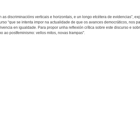
 as discriminacións verticais e horizontais, e un longo etcétera de evidencias”, ex
rso “que se intenta impor na actualidade de que os avances democráticos, nos p
vencia en igualdade. Para propor unha reflexión crítica sobre este discurso e sob
o ao postfeminismo: vellos mitos, novas trampas".