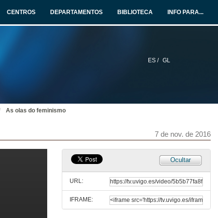
CENTROS
DEPARTAMENTOS
BIBLIOTECA
INFO PARA...
ES /
GL
Inauguración das xornadas
Do feminismo ao postfeminismo: vellos mitos, novas trampas
7 de nov. de 2016
As olas do feminismo
Capital erótico e postfeminismo
Do feminismo ao postfeminismo: vellos mitos, novas trampas
7 de nov. de 2016
7 de nov. de 2016
Capital erótico e postfeminismo
Ocultar
Rolda de Preguntas
7 de nov. de 2016
URL:
IFRAME:
O postfeminisfo: feminidade sen feminismo
Do feminismo ao postfeminismo: vellos mitos, novas trampas