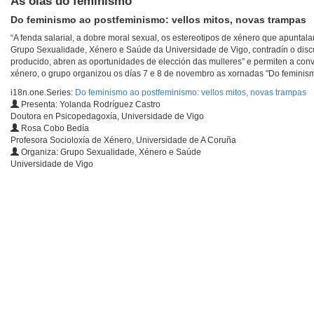
As olas do feminismo
Do feminismo ao postfeminismo: vellos mitos, novas trampas
“A fenda salarial, a dobre moral sexual, os estereotipos de xénero que apuntalan
Grupo Sexualidade, Xénero e Saúde da Universidade de Vigo, contradín o discu
producido, abren as oportunidades de elección das mulleres” e permiten a convi
xénero, o grupo organizou os días 7 e 8 de novembro as xornadas "Do feminism
i18n.one.Series:
Do feminismo ao postfeminismo: vellos mitos, novas trampas
Presenta: Yolanda Rodríguez Castro
Doutora en Psicopedagoxía, Universidade de Vigo
Rosa Cobo Bedía
Profesora Socioloxía de Xénero, Universidade de A Coruña
Organiza: Grupo Sexualidade, Xénero e Saúde
Universidade de Vigo