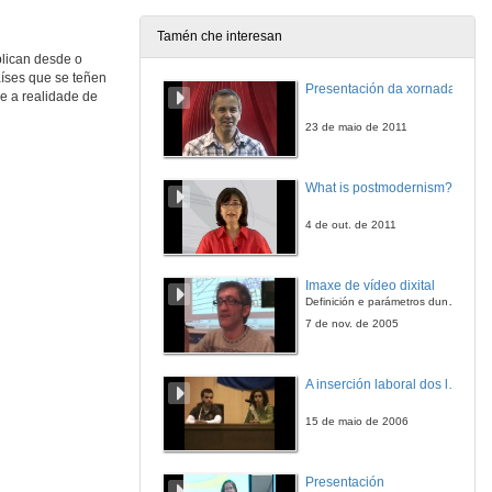
8 de dec. de 2016
Tamén che interesan
plican desde o
Videofórum coa proxección do documental "O corpo das mulleres"
Conferencia Marcha Mundial das Mulleres Galiza, Plataforma Feminista Galega e ANARAL
aíses que se teñen
Presentación da xornada
re a realidade de
8 de nov. de 2016
23 de maio de 2011
Videofórum coa proxección do documental "O corpo das mulleres"
Rolda de Preguntas
What is postmodernism?
8 de nov. de 2016
4 de out. de 2011
Imaxe de vídeo dixital
Definición e parámetros dunha imaxe dixital. Resolución e Aspecto. Profundidade da cor. Compresión. Frame por segundo. Entrelazado. Campos, cadros
7 de nov. de 2005
A inserción laboral dos licenciados en Ciencias do Mar: a carreira investigadora
15 de maio de 2006
Presentación