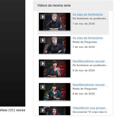
7 de nov. de 2016
Vídeos da mesma serie
As olas do feminismo
Do feminismo ao postfeminismo: vellos mitos, novas trampas
7 de nov. de 2016
As olas do feminismo
Rolda de Preguntas
7 de nov. de 2016
Neoliberalismo sexual: o mito da libre elección
Do feminismo ao postfeminismo: vellos mitos, novas trampas
8 de nov. de 2016
Neoliberalismo sexual: o mito da libre elección
Rolda de Preguntas
8 de nov. de 2016
Videofórum coa proxección do documental "O corpo das mulleres"
Visto
2051
veces
Documental "O corpo das mulleres"