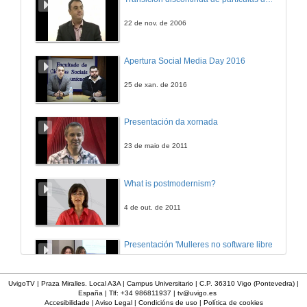
23 de mar. de 2011
22 de nov. de 2006
Algunhas causas do cambio climatico
Apertura Social Media Day 2016
23 de mar. de 2011
25 de xan. de 2016
Enerxías renovables
Presentación da xornada
23 de mar. de 2011
23 de maio de 2011
What is postmodernism?
4 de out. de 2011
Presentación 'Mulleres no software libre'
19 de out. de 2011
UvigoTV | Praza Miralles. Local A3A | Campus Universitario | C.P. 36310 Vigo (Pontevedra) |
España | Tlf: +34 986811937 |
tv@uvigo.es
Accesibilidade
|
Aviso Legal
|
Condicións de uso
|
Política de cookies
Imaxe de vídeo dixital