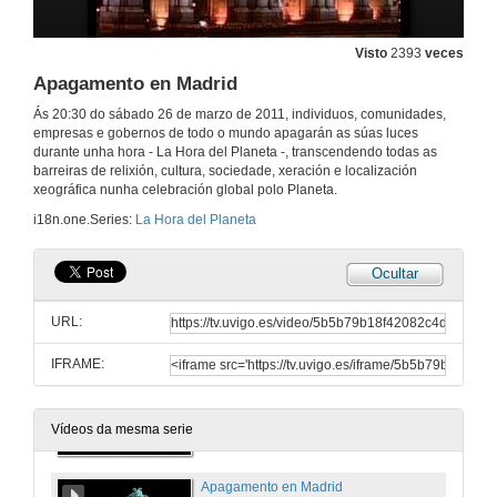
24 de mar. de 2011
Visto
2393
veces
Apagamento en Madrid
Paco León
Ás 20:30 do sábado 26 de marzo de 2011, individuos, comunidades,
24 de mar. de 2011
empresas e gobernos de todo o mundo apagarán as súas luces
durante unha hora - La Hora del Planeta -, transcendendo todas as
barreiras de relixión, cultura, sociedade, xeración e localización
Raúl Arévalo
xeográfica nunha celebración global polo Planeta.
i18n.one.Series:
La Hora del Planeta
24 de mar. de 2011
Ocultar
Pocoyó
URL:
22 de mar. de 2011
IFRAME:
Apagamento en Granada
22 de mar. de 2011
Vídeos da mesma serie
Apagamento en Madrid