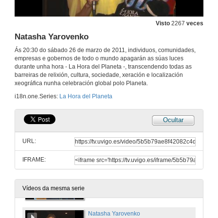
El Hormiguero
24 de mar. de 2011
Visto
2267
veces
Natasha Yarovenko
Luis Merlo
Ás 20:30 do sábado 26 de marzo de 2011, individuos, comunidades,
24 de mar. de 2011
empresas e gobernos de todo o mundo apagarán as súas luces
durante unha hora - La Hora del Planeta -, transcendendo todas as
barreiras de relixión, cultura, sociedade, xeración e localización
Maribel Verdú
xeográfica nunha celebración global polo Planeta.
i18n.one.Series:
La Hora del Planeta
24 de mar. de 2011
Ocultar
Mario Casas
URL:
24 de mar. de 2011
IFRAME:
Marron
El Hormiguero
24 de mar. de 2011
Vídeos da mesma serie
Natasha Yarovenko