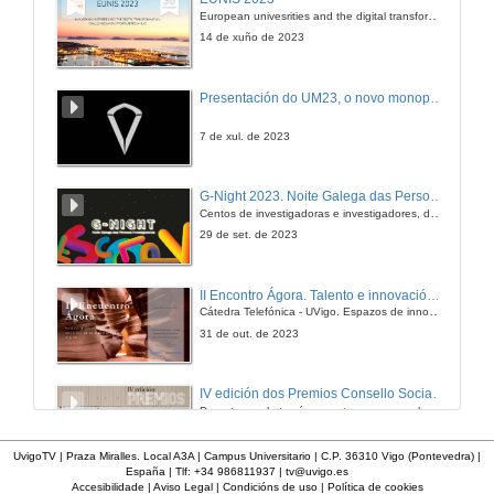
European univesrities and the digital transformation: challenges and opportunities ahead
22 de mar. de 2011
14 de xuño de 2023
Apagamento en Barcelona
Presentación do UM23, o novo monopraza de UVigo Motorsport
22 de mar. de 2011
7 de xul. de 2023
Apagamento en Bilbao
G-Night 2023. Noite Galega das Persoas Investigadoras. Conciencias creativas
Centos de investigadoras e investigadores, decenas de actividades e sete cidades
22 de mar. de 2011
29 de set. de 2023
Apagamento en Cibeles
II Encontro Ágora. Talento e innovación na era da transformación dixital
Cátedra Telefónica - UVigo. Espazos de innovación
22 de mar. de 2011
31 de out. de 2023
Efectos do cambio climático
IV edición dos Premios Consello Social UVigo Humana
Durante a gala tamén se entregaron os galardóns aos mellores TFG e TFM en materia de Axenda 2030
23 de mar. de 2011
21 de dec. de 2023
UvigoTV | Praza Miralles. Local A3A | Campus Universitario | C.P. 36310 Vigo (Pontevedra) |
España | Tlf: +34 986811937 |
tv@uvigo.es
Efectos do cambio climático en Doñana
Accesibilidade
|
Aviso Legal
|
Condicións de uso
|
Política de cookies
¿Como matar de fame as bacterias?