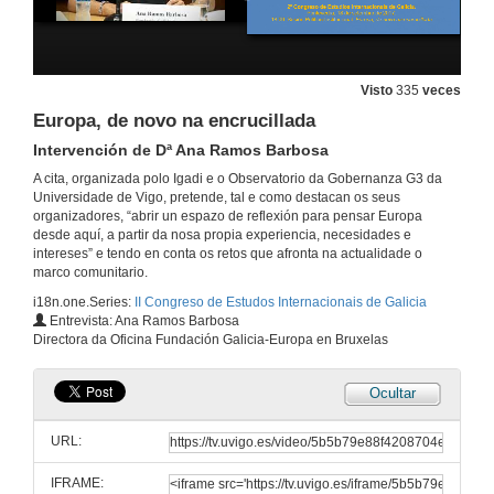
2º Congreso de Estudos Internacionais de Galicia
Intervención de D. Ernesto Pedrosa Silva
18 de set. de 2017
Visto
335
veces
2º Congreso de Estudos Internacionais de Galicia
Europa, de novo na encrucillada
Intervención de D. Miguel Anxo Fernández Lores
Intervención de Dª Ana Ramos Barbosa
18 de set. de 2017
A cita, organizada polo Igadi e o Observatorio da Gobernanza G3 da
Universidade de Vigo, pretende, tal e como destacan os seus
Galeguismo e Europeísmo
organizadores, “abrir un espazo de reflexión para pensar Europa
Presentación do Conferenciante
desde aquí, a partir da nosa propia experiencia, necesidades e
18 de set. de 2017
intereses” e tendo en conta os retos que afronta na actualidade o
marco comunitario.
i18n.one.Series:
II Congreso de Estudos Internacionais de Galicia
Galeguismo e Europeísmo
Entrevista: Ana Ramos Barbosa
Conferencia
Directora da Oficina Fundación Galicia-Europa en Bruxelas
18 de set. de 2017
Ocultar
Galeguismo e Europeísmo
Rolda de preguntas
URL:
18 de set. de 2017
IFRAME: