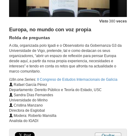
Días contados para a Europa do benestar?
Intervención de D. Celso Cancela Outeda
19 de set. de 2017
Visto
380
veces
Europa, no mundo con voz propia
Días contados para a Europa do benestar?
Rolda de preguntas
Intervención de D. Constantino Cordal
19 de set. de 2017
A cita, organizada polo Igadi e o Observatorio da Gobernanza G3 da
Universidade de Vigo, pretende, tal e como destacan os seus
organizadores, “abrir un espazo de reflexión para pensar Europa
Días contados para a Europa do benestar?
desde aquí, a partir da nosa propia experiencia, necesidades e
Intervención de D. Albino Prada
intereses” e tendo en conta os retos que afronta na actualidade o
marco comunitario.
19 de set. de 2017
i18n.one.Series:
II Congreso de Estudos Internacionais de Galicia
Rafael García Pérez
Días contados para a Europa do benestar?
Departamento: Dereito Público e Teoría do Estado, USC
Rolda de preguntas
Sandra Dias Fernandes
19 de set. de 2017
Universidade do Minho
Cristina Manzano
Directora de Esglobal
Europa, no mundo con voz propia
Modera: Roberto Mansilla
Presentación e intervención de Cristina Manzano
Analista do IGADI
19 de set. de 2017
Ocultar