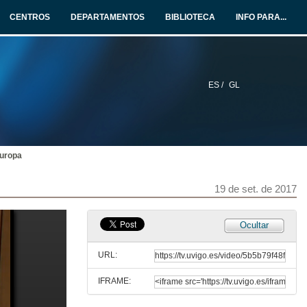
Intervención de D. Constantino Cordal
CENTROS
DEPARTAMENTOS
BIBLIOTECA
INFO PARA...
19 de set. de 2017
Días contados para a Europa do benestar?
Intervención de D. Albino Prada
19 de set. de 2017
ES /
GL
Días contados para a Europa do benestar?
Rolda de preguntas
19 de set. de 2017
Europa
Europa, no mundo con voz propia
19 de set. de 2017
Presentación e intervención de Cristina Manzano
19 de set. de 2017
Ocultar
Europa, no mundo con voz propia
Intervención de D. Rafael García Pérez
URL:
19 de set. de 2017
IFRAME:
Europa, no mundo con voz propia