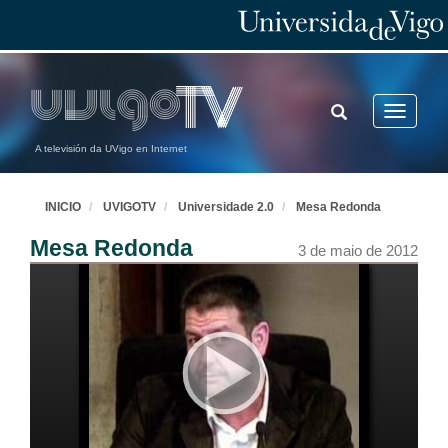
TOGGLE
Toggle
SEARCH
navigatio
A televisión da UVigo en Internet
INICIO
UVIGOTV
Universidade 2.0
Mesa Redonda
Mesa Redonda
3 de maio de 2012