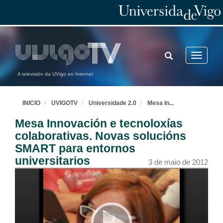
TOGGLE
Toggle
SEARCH
navigatio
A televisión da UVigo en Internet
INICIO
UVIGOTV
Universidade 2.0
Mesa In
...
Mesa Innovación e tecnoloxías
colaborativas. Novas solucións
SMART para entornos
universitarios
3 de maio de 2012