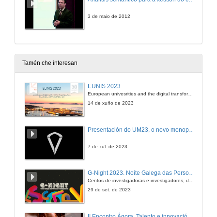
3 de maio de 2012
Tamén che interesan
EUNIS 2023
European univesrities and the digital transformation: challenges and opportunities ahead
14 de xuño de 2023
Presentación do UM23, o novo monopraza de UVigo Motorsport
7 de xul. de 2023
G-Night 2023. Noite Galega das Persoas Investigadoras. Conciencias creativas
Centos de investigadoras e investigadores, decenas de actividades e sete cidades
29 de set. de 2023
II Encontro Ágora. Talento e innovación na era da transformación dixital