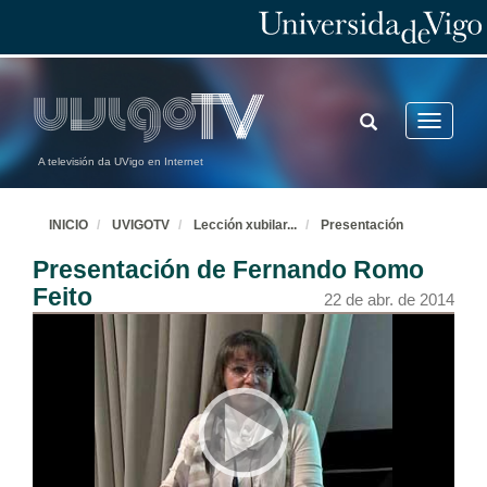
TOGGLE
Toggle
SEARCH
navigatio
A televisión da UVigo en Internet
INICIO
UVIGOTV
Lección xubilar
...
Presentación
Presentación de Fernando Romo
Feito
22 de abr. de 2014