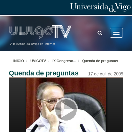
TOGGLE
Toggle
SEARCH
navigatio
A televisión da UVigo en Internet
INICIO
UVIGOTV
IX Congreso
...
Quenda de preguntas
Quenda de preguntas
17 de xul. de 2009