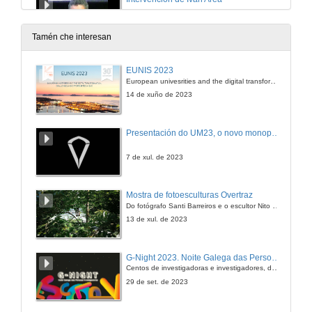
13 de xul. de 2009
Tamén che interesan
Intervención de Luis Caparrós
EUNIS 2023
European univesrities and the digital transformation: challenges and opportunities ahead
13 de xul. de 2009
14 de xuño de 2023
Intervención de Elvira Fidalgo
Presentación do UM23, o novo monopraza de UVigo Motorsport
13 de xul. de 2009
7 de xul. de 2023
Os Estudos Galegos nos contextos globais
Mostra de fotoesculturas Overtraz
Do fotógrafo Santi Barreiros e o escultor Nito Contreras.
13 de xul. de 2009
13 de xul. de 2023
Actuación musical de Bieito Romero
G-Night 2023. Noite Galega das Persoas Investigadoras. Conciencias creativas
Centos de investigadoras e investigadores, decenas de actividades e sete cidades
13 de xul. de 2009
29 de set. de 2023
Intervención de Xavier Vence