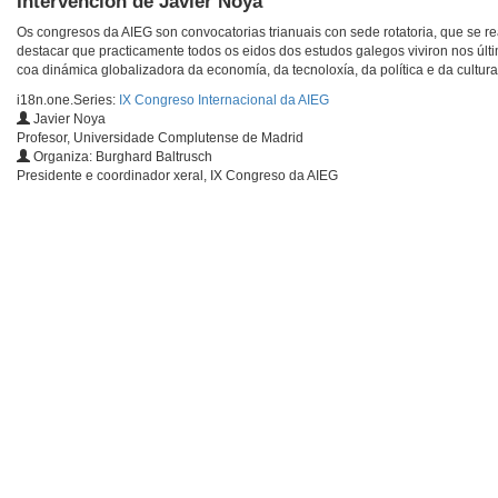
Intervención de Javier Noya
Os congresos da AIEG son convocatorias trianuais con sede rotatoria, que se r
destacar que practicamente todos os eidos dos estudos galegos viviron nos últim
coa dinámica globalizadora da economía, da tecnoloxía, da política e da cultura
i18n.one.Series:
IX Congreso Internacional da AIEG
Javier Noya
Profesor, Universidade Complutense de Madrid
Organiza: Burghard Baltrusch
Presidente e coordinador xeral, IX Congreso da AIEG