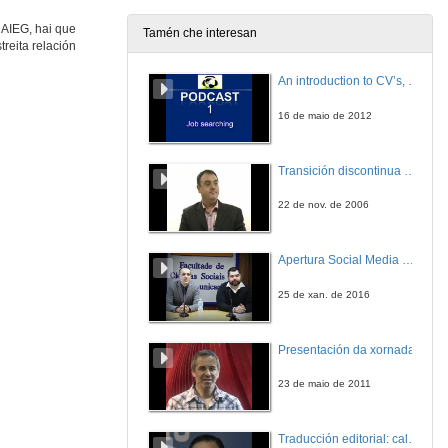
13 de xul. de 2009
 AIEG, hai que
Tamén che interesan
reita relación
Intervención de Luis Caparrós
An introduction to CV’s, letters, and job searching
13 de xul. de 2009
16 de maio de 2012
Intervención de Elvira Fidalgo
Transición discontinua de partículas de microgel termosensible
13 de xul. de 2009
22 de nov. de 2006
Os Estudos Galegos nos contextos globais
Apertura Social Media Day 2016
13 de xul. de 2009
25 de xan. de 2016
Actuación musical de Bieito Romero
Presentación da xornada
13 de xul. de 2009
23 de maio de 2011
Intervención de Xavier Vence
Traducción editorial: calidade e xestión de proxectos