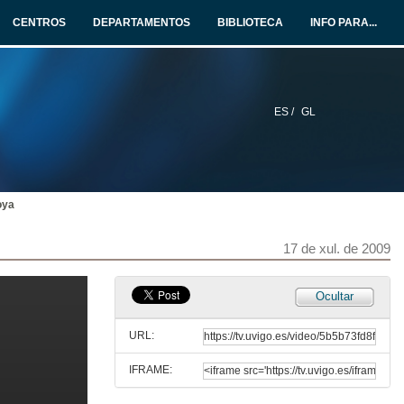
CENTROS
DEPARTAMENTOS
BIBLIOTECA
INFO PARA...
ES /
GL
oya
17 de xul. de 2009
Ocultar
URL:
IFRAME: