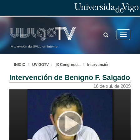
TOGGLE
Toggle
SEARCH
navigatio
A televisión da UVigo en Internet
INICIO
UVIGOTV
IX Congreso
...
Intervención
Intervención de Benigno F. Salgado
16 de xul. de 2009