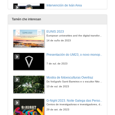
Intervención de Iván Area
13 de xul. de 2009
Tamén che interesan
Intervención de Luis Caparrós
EUNIS 2023
European univesrities and the digital transformation: challenges and opportunities ahead
13 de xul. de 2009
14 de xuño de 2023
Intervención de Elvira Fidalgo
Presentación do UM23, o novo monopraza de UVigo Motorsport
13 de xul. de 2009
7 de xul. de 2023
Os Estudos Galegos nos contextos globais
Mostra de fotoesculturas Overtraz
Do fotógrafo Santi Barreiros e o escultor Nito Contreras.
13 de xul. de 2009
13 de xul. de 2023
Actuación musical de Bieito Romero
G-Night 2023. Noite Galega das Persoas Investigadoras. Conciencias creativas
Centos de investigadoras e investigadores, decenas de actividades e sete cidades
13 de xul. de 2009
29 de set. de 2023