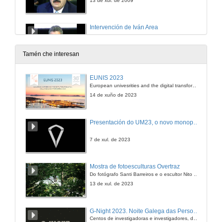
13 de xul. de 2009
Intervención de Iván Area
13 de xul. de 2009
Tamén che interesan
Intervención de Luis Caparrós
EUNIS 2023
European univesrities and the digital transformation: challenges and opportunities ahead
13 de xul. de 2009
14 de xuño de 2023
Intervención de Elvira Fidalgo
Presentación do UM23, o novo monopraza de UVigo Motorsport
13 de xul. de 2009
7 de xul. de 2023
Os Estudos Galegos nos contextos globais
Mostra de fotoesculturas Overtraz
Do fotógrafo Santi Barreiros e o escultor Nito Contreras.
13 de xul. de 2009
13 de xul. de 2023
Actuación musical de Bieito Romero
G-Night 2023. Noite Galega das Persoas Investigadoras. Conciencias creativas
Centos de investigadoras e investigadores, decenas de actividades e sete cidades
13 de xul. de 2009