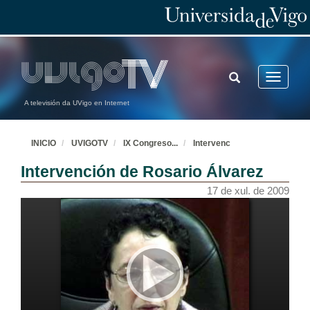
TOGGLE
Toggle
SEARCH
navigatio
A televisión da UVigo en Internet
INICIO
UVIGOTV
IX Congreso
...
Intervenc
Intervención de Rosario Álvarez
17 de xul. de 2009