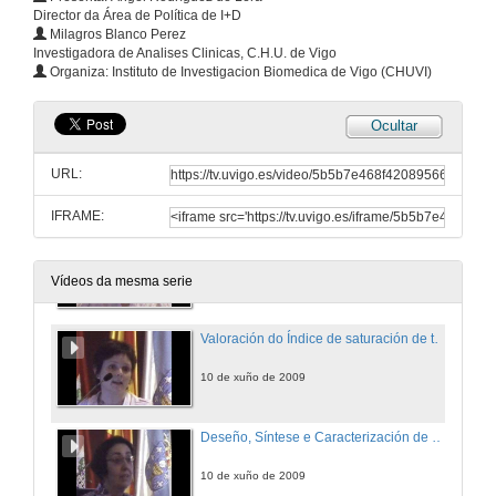
Director da Área de Política de I+D
Milagros Blanco Perez
α(1,6) fucosilacion en cancro colorrectal humano
Investigadora de Analises Clinicas, C.H.U. de Vigo
Organiza: Instituto de Investigacion Biomedica de Vigo (CHUVI)
10 de xuño de 2009
Ocultar
Xeneración dun anticorpo monoclonal humano IgM dirixido contra moléculas HLA de clase II
Un potencial axente terapéutico para o tratamento de neoplasias hematolóxicas
URL:
10 de xuño de 2009
IFRAME:
BioSearch: búsqueda de patrons proteicos asociados a distintos tipos de cancro.
10 de xuño de 2009
Vídeos da mesma serie
Valoración do Índice de saturación de transferrina (ist) como marcador de detección precoz de hemocromatosis. Prevalencia e xenotipo na población do sur de Galicia.
10 de xuño de 2009
Deseño, Síntese e Caracterización de Novos Compostos con Actividade Biolóxica.
10 de xuño de 2009