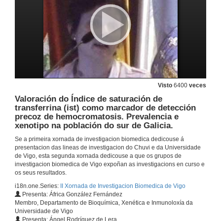
Influenza dos factores xenéticos na hepatotoxicidade secundaria a fármacos antituberculosos en pacentes de orixe caucásico.
10 de xuño de 2009
Manifestacions autoinmunes en pacentes con enfermidade de Kikuchi-Fujimoto.
10 de xuño de 2009
Visto
6400
veces
Valoración do Índice de saturación de
transferrina (ist) como marcador de detección
O locus xenético das cadeas pesadas das inmunoglobulinas no reptil Anolis Carolinensiso.
precoz de hemocromatosis. Prevalencia e
xenotipo na población do sur de Galicia.
10 de xuño de 2009
Se a primeira xornada de investigacion biomedica dedicouse á
presentacion das lineas de investigacion do Chuvi e da Universidade
Validez da determinacion de procalcitonina e proteina c reactiva na diferenciacion entre derrame pleural maligno e benigno
de Vigo, esta segunda xornada dedicouse a que os grupos de
investigacion biomedica de Vigo expoñan as investigacions en curso e
10 de xuño de 2009
os seus resultados.
i18n.one.Series:
II Xornada de Investigacion Biomedica de Vigo
Presenta: África González Fernández
2d-Dige como estratexia para a identificacion de proteinas marcadoras en cancro de pulmon non microcitico
Membro, Departamento de Bioquímica, Xenética e Inmunoloxía da
Universidade de Vigo
10 de xuño de 2009
Presenta: Ángel Rodríguez de Lera