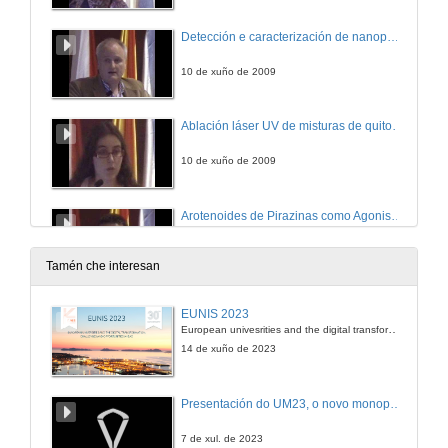
Detección e caracterización de nanopartículas de ouro pexiladas como contraste ecográfico.
10 de xuño de 2009
Ablación láser UV de misturas de quitosano e PBS para enxeñería de tecidos e medicina rexenerativa.
10 de xuño de 2009
Arotenoides de Pirazinas como Agonistas Inversos Selectivos de RAR-αβ
10 de xuño de 2009
Tamén che interesan
Avances recentes na Análise de Supervivencia.
EUNIS 2023
European univesrities and the digital transformation: challenges and opportunities ahead
10 de xuño de 2009
14 de xuño de 2023
Determinación de elementos minoritarios e traza en biopsias cancerixenas e non cancerixenas de mama mediante ICP-MS e ICP-OES utilizando dixestiion múltiple de baixo volumen
Presentación do UM23, o novo monopraza de UVigo Motorsport
10 de xuño de 2009
7 de xul. de 2023