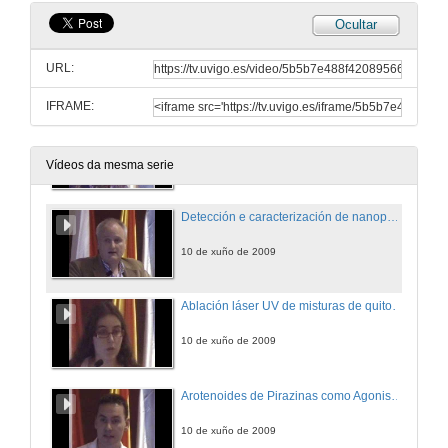
Ocultar
Valoración do Índice de saturación de transferrina (ist) como marcador de detección precoz de hemocromatosis. Prevalencia e xenotipo na población do sur de Galicia.
URL:
10 de xuño de 2009
IFRAME:
Deseño, Síntese e Caracterización de Novos Compostos con Actividade Biolóxica.
10 de xuño de 2009
Vídeos da mesma serie
Detección e caracterización de nanopartículas de ouro pexiladas como contraste ecográfico.
10 de xuño de 2009
Ablación láser UV de misturas de quitosano e PBS para enxeñería de tecidos e medicina rexenerativa.
10 de xuño de 2009
Arotenoides de Pirazinas como Agonistas Inversos Selectivos de RAR-αβ
10 de xuño de 2009