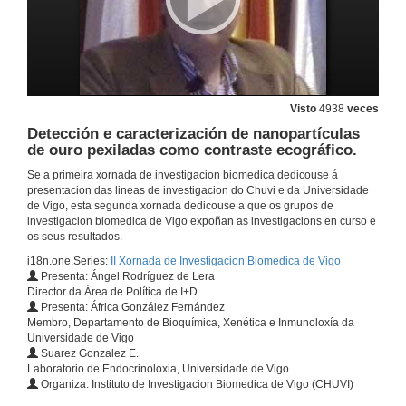
Validez da determinacion de procalcitonina e proteina c reactiva na diferenciacion entre derrame pleural maligno e benigno
10 de xuño de 2009
Visto
4938
veces
2d-Dige como estratexia para a identificacion de proteinas marcadoras en cancro de pulmon non microcitico
Detección e caracterización de nanopartículas
de ouro pexiladas como contraste ecográfico.
10 de xuño de 2009
Se a primeira xornada de investigacion biomedica dedicouse á
presentacion das lineas de investigacion do Chuvi e da Universidade
α(1,6) fucosilacion en cancro colorrectal humano
de Vigo, esta segunda xornada dedicouse a que os grupos de
investigacion biomedica de Vigo expoñan as investigacions en curso e
10 de xuño de 2009
os seus resultados.
i18n.one.Series:
II Xornada de Investigacion Biomedica de Vigo
Presenta: Ángel Rodríguez de Lera
Xeneración dun anticorpo monoclonal humano IgM dirixido contra moléculas HLA de clase II
Un potencial axente terapéutico para o tratamento de neoplasias hematolóxicas
Director da Área de Política de I+D
Presenta: África González Fernández
10 de xuño de 2009
Membro, Departamento de Bioquímica, Xenética e Inmunoloxía da
Universidade de Vigo
Suarez Gonzalez E.
BioSearch: búsqueda de patrons proteicos asociados a distintos tipos de cancro.
Laboratorio de Endocrinoloxia, Universidade de Vigo
Organiza: Instituto de Investigacion Biomedica de Vigo (CHUVI)
10 de xuño de 2009