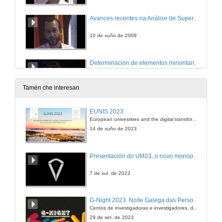
Avances recentes na Análise de Supervivencia.
10 de xuño de 2009
Determinación de elementos minoritarios e traza en biopsias cancerixenas e non cancerixenas de mama mediante ICP-MS e ICP-OES utilizando dixestiion múltiple de baixo volumen
10 de xuño de 2009
Tamén che interesan
Tipos de VPH na poboación feminina galega
EUNIS 2023
European univesrities and the digital transformation: challenges and opportunities ahead
10 de xuño de 2009
14 de xuño de 2023
Quenda de preguntas
Presentación do UM23, o novo monopraza de UVigo Motorsport
10 de xuño de 2009
7 de xul. de 2023
Infeccións do trato urinario e disminución do risco de cáncer de vexiga
G-Night 2023. Noite Galega das Persoas Investigadoras. Conciencias creativas
Centos de investigadoras e investigadores, decenas de actividades e sete cidades
10 de xuño de 2009
29 de set. de 2023