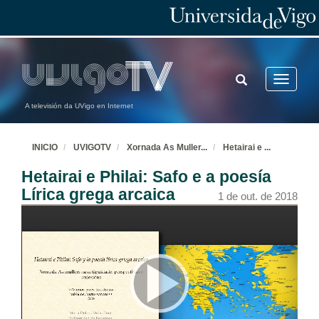
TOGGLE
Toggle
SEARCH
navigatio
A televisión da UVigo en Internet
INICIO
UVIGOTV
Xornada As Muller
...
Hetairai e
...
Hetairai e Philai: Safo e a poesía
Lírica grega arcaica
1 de out. de 2018