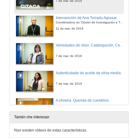
7 de mar. de 2019
Intervención de Ana Torrado Agrasar
Coordinadora do Clúster de Investigación e Transferencia Agroalimentaria do Campus da Auga (CITACA) da Universidade de Vigo
11 de mar. de 2019
Variedades de olivo: Catalogación, Certificación e Rexistro de Variedades Comerciais
7 de mar. de 2019
Autenticidade do aceite de oliva mediante técnicas baseadas en bioloxía molecular. Contribución da micro e nanofabricación
7 de mar. de 2019
A oliveira. Quenda de cuestións
7 de mar. de 2019
Tamén che interesan
Aroma do aceite de oliva virxe, interpretación química da percepción sensorial
Non existen vídeos de estas características.