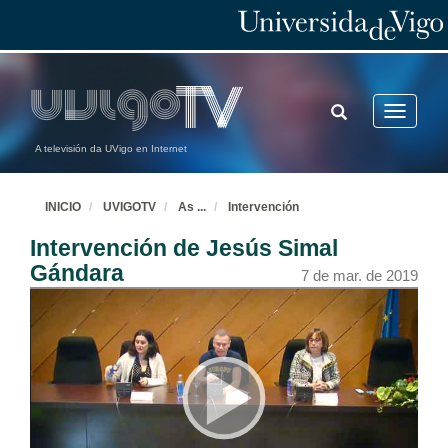
TOGGLE
Toggle
SEARCH
navigatio
A televisión da UVigo en Internet
INICIO
UVIGOTV
As
...
Intervención
Intervención de Jesús Simal
Gándara
7 de mar. de 2019