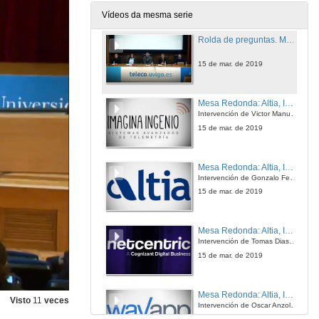
15 de mar. de 2019
Vídeos da mesma serie
Rolda de preguntas. Mesa Redonda: ABanca, Applus+, Finsa y Expleo
15 de mar. de 2019
Mesa Redonda: Altia, Imagina Ingenio, WayAPP e Netcentric
Intervención de Victor Manuel. Imagina Ingenio
15 de mar. de 2019
Mesa Redonda: Altia, Imagina Ingenio, WayAPP e Netcentric
Intervención de Gonzalo Fernández. Altia
15 de mar. de 2019
Mesa Redonda: Altia, Imagina Ingenio, WayAPP e Netcentric
Intervención de Tomas Dias. Netcentric
15 de mar. de 2019
Mesa Redonda: Altia, Imagina Ingenio, WayAPP e Netcentric
Visto
11
veces
Intervención de Oscar Anzola. WayApp
15 de mar. de 2019