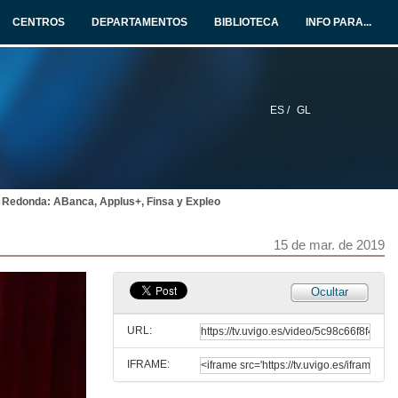
15 de mar. de 2019
CENTROS
DEPARTAMENTOS
BIBLIOTECA
INFO PARA...
Oportunidades de emprego de BIM para enxeñeiros
Conferencia
15 de mar. de 2019
ES /
GL
Rolda de preguntas. Oportunidades de emprego de BIM para enxeñeiros
15 de mar. de 2019
 Redonda: ABanca, Applus+, Finsa y Expleo
Mesa Redonda: ABanca, Applus+, Finsa e Expleo
Intercención de Francisco Mateo. Abanca
15 de mar. de 2019
15 de mar. de 2019
Mesa Redonda: ABanca, Applus+, Finsa e Expleo
Ocultar
Intervención de Francisco Sande. Applus+
15 de mar. de 2019
URL:
IFRAME:
Mesa Redonda: ABanca, Applus+, Finsa e Expleo
Intervención de Jorge Fernández. Expleo