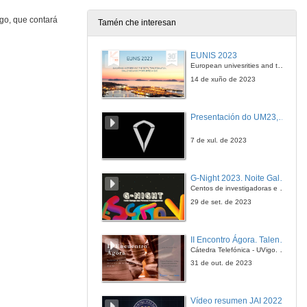
go, que contará
Tamén che interesan
Rolda de preguntas da mesa Redonda: Altia, Imagina Ingenio, WayAPP y Netcentric
EUNIS 2023
15 de mar. de 2019
European univesrities and the digital transformation: challenges and opportunities ahead
14 de xuño de 2023
Presentación dos órganos de goberno para o peche do XIX Foro Tecnolóxico de Emprego
Presentación do UM23, o novo monopraza de UVigo Motorsport
15 de mar. de 2019
7 de xul. de 2023
Clausura del XIX Foro Tecnolóxico de Emprego
Intervención de Íñigo Cuiñas.
G-Night 2023. Noite Galega das Persoas Investigadoras. Conciencias creativas
15 de mar. de 2019
Centos de investigadoras e investigadores, decenas de actividades e sete cidades
29 de set. de 2023
Clausura del XIX Foro Tecnolóxico de Emprego
Intervención de Elena Alonso
II Encontro Ágora. Talento e innovación na era da transformación dixital
15 de mar. de 2019
Cátedra Telefónica - UVigo. Espazos de innovación
31 de out. de 2023
Clausura del XIX Foro Tecnolóxico de Emprego
Intervención de Fernando Cerdeira
Vídeo resumen JAI 2022
15 de mar. de 2019