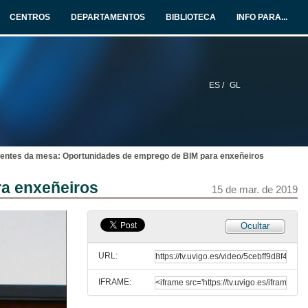
14 de mar. de 2019
CENTROS
DEPARTAMENTOS
BIBLIOTECA
INFO PARA...
Mesa Redonda: “Competencias para a xestión de proxectos”. Organiza COITIVIGO
Intervención de Pedro García-Trejo González
14 de mar. de 2019
ES /
GL
Mesa Redonda: “Competencias para a xestión de proxectos”. Organiza COITIVIGO
Intervención de Carlos Martínez Corral
14 de mar. de 2019
entes da mesa: Oportunidades de emprego de BIM para enxeñeiros
Mesa Redonda: “Competencias para a xestión de proxectos”. Organiza COITIVIGO
Intervención de Álvarro J. Giménez de Cal
a enxeñeiros
14 de mar. de 2019
15 de mar. de 2019
Mesa Redonda: “Competencias para a xestión de proxectos”. Organiza COITIVIGO
Ocultar
Intervención de Santiago Canto Iglesias
14 de mar. de 2019
URL:
IFRAME:
Rolda de preguntas. Mesa Redonda: “Competencias para a xestión de proxectos”. Organiza COITIVIGO