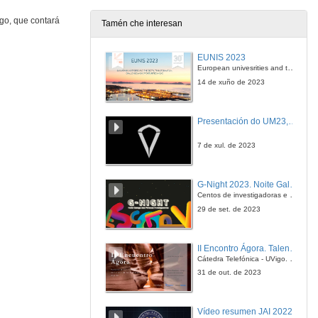
go, que contará
Tamén che interesan
Mesa Redonda: ABanca, Applus+, Finsa e Expleo
Intervención de Jorge Fernández. Expleo
EUNIS 2023
15 de mar. de 2019
European univesrities and the digital transformation: challenges and opportunities ahead
14 de xuño de 2023
Rolda de preguntas. Mesa Redonda: ABanca, Applus+, Finsa y Expleo
Presentación do UM23, o novo monopraza de UVigo Motorsport
15 de mar. de 2019
7 de xul. de 2023
Mesa Redonda: Altia, Imagina Ingenio, WayAPP e Netcentric
Intervención de Victor Manuel. Imagina Ingenio
G-Night 2023. Noite Galega das Persoas Investigadoras. Conciencias creativas
15 de mar. de 2019
Centos de investigadoras e investigadores, decenas de actividades e sete cidades
29 de set. de 2023
Mesa Redonda: Altia, Imagina Ingenio, WayAPP e Netcentric
Intervención de Gonzalo Fernández. Altia
II Encontro Ágora. Talento e innovación na era da transformación dixital
15 de mar. de 2019
Cátedra Telefónica - UVigo. Espazos de innovación
31 de out. de 2023
Mesa Redonda: Altia, Imagina Ingenio, WayAPP e Netcentric
Intervención de Tomas Dias. Netcentric
Vídeo resumen JAI 2022
15 de mar. de 2019