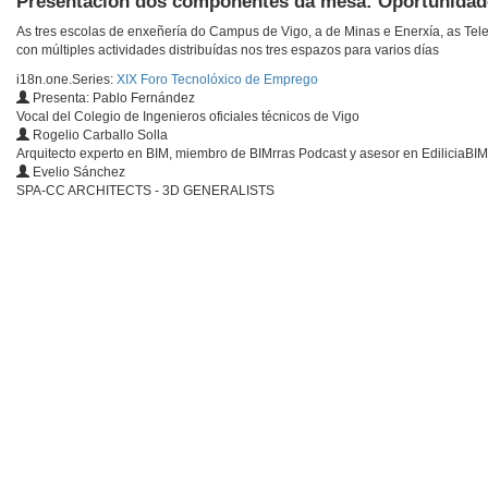
Presentación dos compoñentes da mesa: Oportunidad
As tres escolas de enxeñería do Campus de Vigo, a de Minas e Enerxía, as Tele
con múltiples actividades distribuídas nos tres espazos para varios días
i18n.one.Series:
XIX Foro Tecnolóxico de Emprego
Presenta: Pablo Fernández
Vocal del Colegio de Ingenieros oficiales técnicos de Vigo
Rogelio Carballo Solla
Arquitecto experto en BIM, miembro de BIMrras Podcast y asesor en EdiliciaBIM
Evelio Sánchez
SPA-CC ARCHITECTS - 3D GENERALISTS