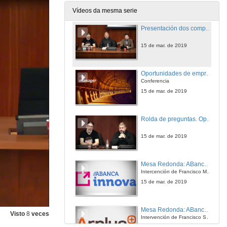
14 de mar. de 2019
Vídeos da mesma serie
Presentación dos compoñentes da mesa: Oportunidades de emprego de BIM para enxeñeiros
15 de mar. de 2019
Oportunidades de emprego de BIM para enxeñeiros
Conferencia
15 de mar. de 2019
Rolda de preguntas. Oportunidades de emprego de BIM para enxeñeiros
15 de mar. de 2019
Mesa Redonda: ABanca, Applus+, Finsa e Expleo
Intercención de Francisco Mateo. Abanca
15 de mar. de 2019
Mesa Redonda: ABanca, Applus+, Finsa e Expleo
Visto
8
veces
Intervención de Francisco Sande. Applus+
15 de mar. de 2019