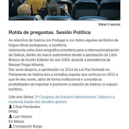
27 de mar. de 2019
Presentación de Filipa Soares
Visto
9
veces
27 de mar. de 2019
Rolda de preguntas. Sesión Política
As relacións de Galicia con Portugal e con todos aqueles territorios de
A lingua portuguesa: un valor global
lingua oficial portuguesa, a lusofonía,
Conferencia
representa unha área xeográfica prioritaria para a internacionalización
de Galicia, dentro do marco autonómico desde a aprobación do Libro
27 de mar. de 2019
Branco de Acción Exterior do ano 2004, durante a presidencia de
Manuel Fraga Iribarne.
Dez anos despois, a aprobación no 2014 da Lei Paz Andrade no
Rolda de preguntas. A lingua portuguesa: un valor global
Parlamento de Galicia tras a iniciativa popular que arrincou en 2012 e
que lle deu nome, abriu de forma institucional e concreta as
27 de mar. de 2019
posibilidades de impulsar e promover a relación de Galicia co espazo
lusófono,
Sesión Política Presentación dos conferenciantes
i18n.one.Series:
3º Congreso de Estudos Internacionais. Galicia e a
lusofonía diante dos desafíos globais
27 de mar. de 2019
César Fernández
PPdG
Luis Villares
En Marea
Intervención de César Fernández
Concepción Burgo