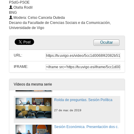
PSdG-PSOE
27 de mar. de 2019
Olalla Rodil
BNG
Modera: Celso Cancela Outeda
Intervención de Luis Villares
Decano da Facultade de Ciencias Sociais e da Comunicación,
Universidade de Vigo
27 de mar. de 2019
Ocultar
Intervención de Concepción Burgo
URL:
27 de mar. de 2019
IFRAME:
Intervención de Olalla Rodil
27 de mar. de 2019
Vídeos da mesma serie
Rolda de preguntas. Sesión Política
27 de mar. de 2019
Sesión Económica. Presentación dos conferenciantes