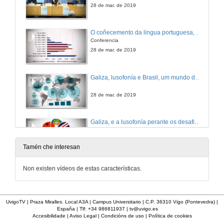
28 de mar. de 2019
O coñecemento da lingua portuguesa, unha oportunidade para Galicia
Conferencia
28 de mar. de 2019
Galiza, lusofonía e Brasil, um mundo de oportunidades
28 de mar. de 2019
Galiza, e a lusofonía perante os desafios globais
28 de mar. de 2019
Tamén che interesan
Sesión Sociocultural. Presentación dos conferenciantes
Non existen vídeos de estas características.
28 de mar. de 2019
UvigoTV | Praza Miralles. Local A3A | Campus Universitario | C.P. 36310 Vigo (Pontevedra) |
España | Tlf: +34 986811937 |
tv@uvigo.es
Burela e Cabo Verde, quatro décadas de encontro
Accesibilidade
|
Aviso Legal
|
Condicións de uso
|
Política de cookies