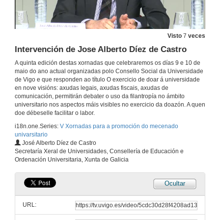
Rolda de preguntas. Proyección social, patrocinio e mecenazco UGR 2019
9 de maio de 2019
Visto
7
veces
Intervención de Jose Alberto Díez de Castro
Presentación de Ricardo García Mira
A quinta edición destas xornadas que celebraremos os días 9 e 10 de
maio do ano actual organizadas polo Consello Social da Universidade
de Vigo e que responden ao título O exercicio de doar á universidade
10 de maio de 2019
en nove visións: axudas legais, axudas fiscais, axudas de
comunicación, permitirán debater o uso da filantropía no ámbito
universitario nos aspectos máis visibles no exercicio da doazón. A quen
O mecenado privado como elemento estratéxico para desenvolver I+D+i na universidade española
doe débeselle facilitar o labor.
Conferencia
10 de maio de 2019
i18n.one.Series:
V Xornadas para a promoción do mecenado
univarsitario
José Alberto Díez de Castro
Rolda de preguntas. O mecenado privado como elemento estratéxico para desenvolver I+D+i na universidade española
Secretaría Xeral de Universidades, Consellería de Educación e
Ordenación Universitaria, Xunta de Galicia
10 de maio de 2019
Ocultar
Os Consellos Sociais e o financiamento privado das universidades en tempos de crise. 40 años de luces e sombras
Conferencia
URL:
10 de maio de 2019