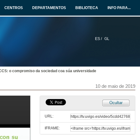
CENTROS
DEPARTAMENTOS
BIBLIOTECA
INFO PARA...
9 de maio de 2019
Presentación de Ricardo García Mira
10 de maio de 2019
ES /
GL
O mecenado privado como elemento estratéxico para desenvolver I+D+i na universidade española
Conferencia
10 de maio de 2019
CCS: o compromiso da sociedad coa súa universidade
Rolda de preguntas. O mecenado privado como elemento estratéxico para desenvolver I+D+i na universidade española
10 de maio de 2019
10 de maio de 2019
Ocultar
Os Consellos Sociais e o financiamento privado das universidades en tempos de crise. 40 años de luces e sombras
Conferencia
URL:
10 de maio de 2019
IFRAME:
Rolda de preguntas. Os Consellos Sociais e o financiamento privado das universidades en tempos de crise. 40 años de luces e sombras