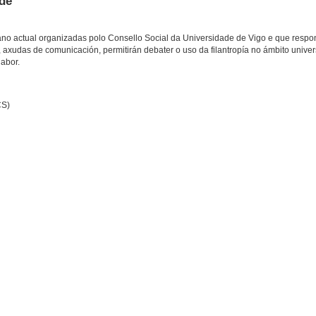
de
ano actual organizadas polo Consello Social da Universidade de Vigo e que respon
, axudas de comunicación, permitirán debater o uso da filantropía no ámbito univer
labor.
CS)