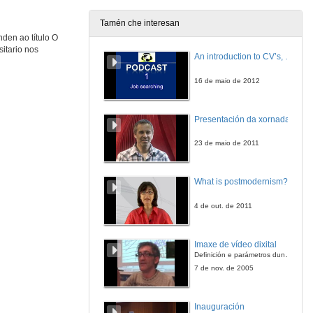
Tamén che interesan
den ao título O
sitario nos
An introduction to CV’s, letters, and job searching
16 de maio de 2012
Presentación da xornada
23 de maio de 2011
What is postmodernism?
4 de out. de 2011
Imaxe de vídeo dixital
Definición e parámetros dunha imaxe dixital. Resolución e Aspecto. Profundidade da cor. Compresión. Frame por segundo. Entrelazado. Campos, cadros
7 de nov. de 2005
Inauguración