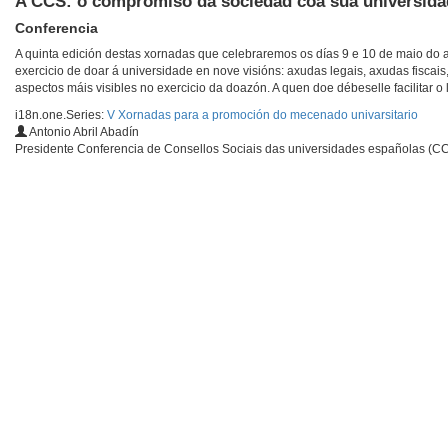
A CCS: o compromiso da sociedad coa súa universida
Conferencia
A quinta edición destas xornadas que celebraremos os días 9 e 10 de maio do 
exercicio de doar á universidade en nove visións: axudas legais, axudas fiscais
aspectos máis visibles no exercicio da doazón. A quen doe débeselle facilitar o 
i18n.one.Series:
V Xornadas para a promoción do mecenado univarsitario
Antonio Abril Abadín
Presidente Conferencia de Consellos Sociais das universidades españolas (C