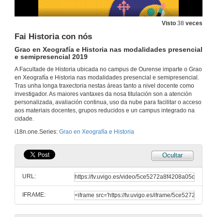
14 de xul. de 2020
Visto
38
veces
Fai Historia con nós
Facultade de Historia
A pandemia non nos para
Grao en Xeografía e Historia nas modalidades presencial
26 de maio de 2020
e semipresencial 2019
A Facultade de Historia ubicada no campus de Ourense imparte o Grao
en Xeografía e Historia nas modalidades presencial e semipresencial.
Facultade de Historia - Cleopatra
Tras unha longa traxectoria nestas áreas tanto a nivel docente como
investigador. As maiores vantaxes da nosa titulación son a atención
26 de maio de 2020
personalizada, avaliación continua, uso da nube para facilitar o acceso
aos materiais docentes, grupos reducidos e un campus integrado na
cidade.
Facultade de Historia - Frida
i18n.one.Series:
Grao en Xeografía e Historia
26 de maio de 2020
Ocultar
Facultade de Historia - Napoleón
URL:
26 de maio de 2020
IFRAME:
Qué ofrece o grao en Xeografía e Historia da Universidade de Vigo
Entrevista a Adolfo Fernández Fernández, profesor e investigador distinguido na Facultade de Historia