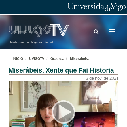
TOGGLE
Toggle
SEARCH
navigatio
A televisión da UVigo en Internet
INICIO
UVIGOTV
Grao e
...
Miserábeis.
Miserábeis. Xente que Fai Historia
3 de nov. de 2021