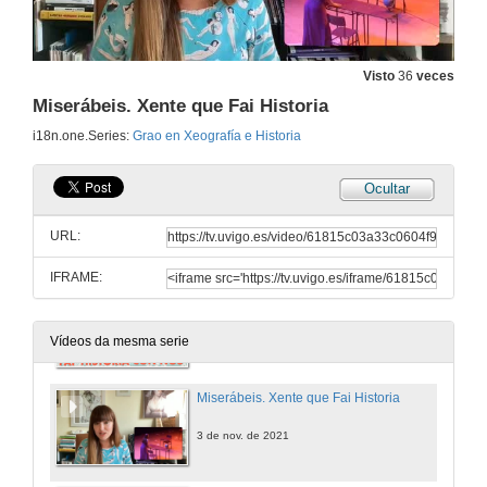
Visto
36
veces
Miserábeis. Xente que Fai Historia
i18n.one.Series:
Grao en Xeografía e Historia
Ocultar
Fai Historia con nós
Grao en Xeografía e Historia nas modalidades presencial e semipresencial 2022-23
URL:
13 de xuño de 2022
IFRAME:
Fai Historia con nós
Grao en Xeografía e Historia nas modalidades presencial e semipresencial 2021-22
3 de nov. de 2021
Vídeos da mesma serie
Miserábeis. Xente que Fai Historia
3 de nov. de 2021