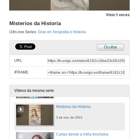
Visto
9
veces
Misterios da Historia
Fai Historia con nós
Grao en Xeografía e Historia nas modalidades presencial e semipresencial 2022-23
i18n.one.Series:
Grao en Xeografía e Historia
13 de xuño de 2022
Ocultar
Fai Historia con nós
Grao en Xeografía e Historia nas modalidades presencial e semipresencial 2021-22
URL:
3 de nov. de 2021
IFRAME:
Miserábeis. Xente que Fai Historia
3 de nov. de 2021
Vídeos da mesma serie
Misterios da Historia
3 de nov. de 2021
Cartas dende a miña trincheira