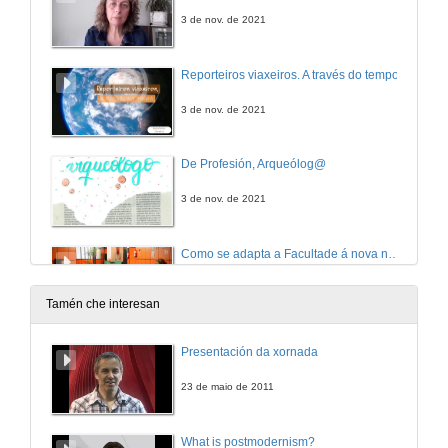
3 de nov. de 2021
Reporteiros viaxeiros. A través do tempo
3 de nov. de 2021
De Profesión, Arqueólog@
3 de nov. de 2021
Como se adapta a Facultade á nova normalidade
14 de xul. de 2020
Tamén che interesan
Como se pode acceder ao Grao en Xeografía e Historia
Presentación da xornada
14 de xul. de 2020
23 de maio de 2011
Que saídas profesionais ten o Grao en Xeografía e Historia
What is postmodernism?