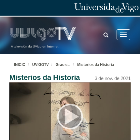
TOGGLE
Toggle
SEARCH
navigatio
A televisión da UVigo en Internet
INICIO
UVIGOTV
Grao e
...
Misterios da Historia
Misterios da Historia
3 de nov. de 2021