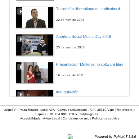
Transición discontinua de partículas de microgel termosensible
22 de nov. de 2006
Apertura Social Media Day 2016
25 de xan. de 2016
Presentación 'Mulleres no software libre'
19 de out. de 2011
Inauguración
8 de maio de 2010
UvigoTV | Praza Miralles. Local A3A | Campus Universitario | C.P. 36310 Vigo (Pontevedra) |
España | Tlf: +34 986811937 |
tv@uvigo.es
Accesibilidade
|
Aviso Legal
|
Condicións de uso
|
Política de cookies
A inserción laboral dos licenciados en Ciencias do Mar: a carreira investigadora
15 de maio de 2006
Powered by
PuMuKIT 3.5.6