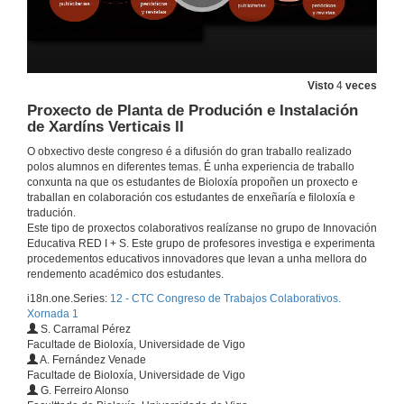
Adega para a elaboración do viño Ribeiro en Formato semi-sólido
25 de abr. de 2019
Visto
4
veces
Planta de produción de sidra natural ecolóxica
Proxecto de Planta de Produción e Instalación
de Xardíns Verticais II
25 de abr. de 2019
O obxectivo deste congreso é a difusión do gran traballo realizado
polos alumnos en diferentes temas. É unha experiencia de traballo
Proxecto de deseño dunha planta de octocultura para cultivo de polbo
conxunta na que os estudantes de Bioloxía propoñen un proxecto e
traballan en colaboración cos estudantes de enxeñaría e filoloxía e
25 de abr. de 2019
tradución.
Este tipo de proxectos colaborativos realízanse no grupo de Innovación
Educativa RED I + S. Este grupo de profesores investiga e experimenta
procedementos educativos innovadores que levan a unha mellora do
Proxecto de planta para a produción de medios de cultura para uso de laboratorio
rendemento académico dos estudantes.
25 de abr. de 2019
i18n.one.Series:
12 - CTC Congreso de Trabajos Colaborativos.
Xornada 1
S. Carramal Pérez
Elaboración do Queixo de Ovella. Optimización para a Produción Sostible
Facultade de Bioloxía, Universidade de Vigo
A. Fernández Venade
25 de abr. de 2019
Facultade de Bioloxía, Universidade de Vigo
G. Ferreiro Alonso