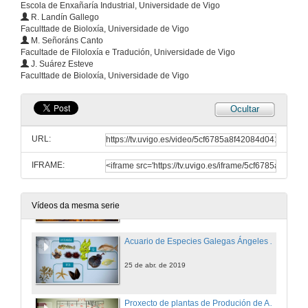
Escola de Enxañaría Industrial, Universidade de Vigo
R. Landín Gallego
25 de abr. de 2019
Faculttade de Bioloxía, Universidade de Vigo
M. Señoráns Canto
Facultade de Filoloxía e Tradución, Universidade de Vigo
Elaboración de Sidra Ecolóxica
J. Suárez Esteve
Faculttade de Bioloxía, Universidade de Vigo
25 de abr. de 2019
Ocultar
Proxecto de invernadoiro de plantas medicinais: Camomila, melisa e menta
URL:
25 de abr. de 2019
IFRAME:
Planta de Produción de Bioplásticos e Derivados a partir do Suero lácteo
25 de abr. de 2019
Vídeos da mesma serie
Acuario de Especies Galegas Ángeles Alvariño
25 de abr. de 2019
Proxecto de plantas de Produción de Analxésicos