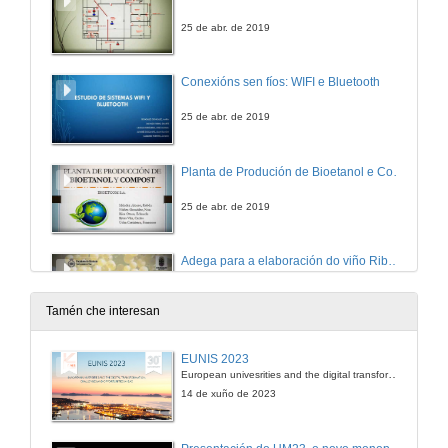
25 de abr. de 2019
Conexións sen fíos: WIFI e Bluetooth
25 de abr. de 2019
Planta de Produción de Bioetanol e Compost
25 de abr. de 2019
Adega para a elaboración do viño Ribeiro en Formato semi-sólido
25 de abr. de 2019
Tamén che interesan
Planta de produción de sidra natural ecolóxica
EUNIS 2023
European univesrities and the digital transformation: challenges and opportunities ahead
25 de abr. de 2019
14 de xuño de 2023
Proxecto de deseño dunha planta de octocultura para cultivo de polbo