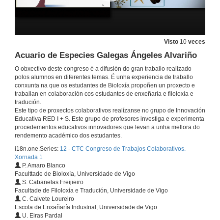
25 de abr. de 2019
Elaboración de sidra Natural Ecolóxica das mazás autónomas de Galicia
Visto
10
veces
Acuario de Especies Galegas Ángeles Alvariño
25 de abr. de 2019
O obxectivo deste congreso é a difusión do gran traballo realizado
polos alumnos en diferentes temas. É unha experiencia de traballo
Cultivo Hidropónico da Familia Orchidaceae e Construcción dun Kit de Cultivo Comercial
conxunta na que os estudantes de Bioloxía propoñen un proxecto e
traballan en colaboración cos estudantes de enxeñaría e filoloxía e
tradución.
25 de abr. de 2019
Este tipo de proxectos colaborativos realízanse no grupo de Innovación
Educativa RED I + S. Este grupo de profesores investiga e experimenta
procedementos educativos innovadores que levan a unha mellora do
Centro de Equitación de Alto Rendemento
rendemento académico dos estudantes.
25 de abr. de 2019
i18n.one.Series:
12 - CTC Congreso de Trabajos Colaborativos.
Xornada 1
P. Amaro Blanco
Planta de desenvolvemento de cultivos hidropónicos
Faculttade de Bioloxía, Universidade de Vigo
S. Cabanelas Freijieiro
25 de abr. de 2019
Facultade de Filoloxía e Tradución, Universidade de Vigo
C. Calvete Loureiro
Escola de Enxañaría Industrial, Universidade de Vigo
U. Eiras Pardal
Planta de Producción de Quorn