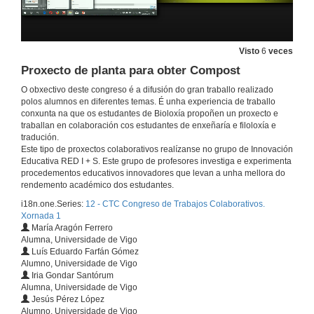
Proxecto de deseño dunha planta de octocultura para cultivo de polbo
25 de abr. de 2019
Visto
6
veces
Proxecto de planta para a produción de medios de cultura para uso de laboratorio
Proxecto de planta para obter Compost
O obxectivo deste congreso é a difusión do gran traballo realizado
25 de abr. de 2019
polos alumnos en diferentes temas. É unha experiencia de traballo
conxunta na que os estudantes de Bioloxía propoñen un proxecto e
traballan en colaboración cos estudantes de enxeñaría e filoloxía e
Elaboración do Queixo de Ovella. Optimización para a Produción Sostible
tradución.
Este tipo de proxectos colaborativos realízanse no grupo de Innovación
25 de abr. de 2019
Educativa RED I + S. Este grupo de profesores investiga e experimenta
procedementos educativos innovadores que levan a unha mellora do
rendemento académico dos estudantes.
Proxecto de Bolboretario, Enerxéticcamente Sostible en Enerxía e co uso de Residuos
i18n.one.Series:
12 - CTC Congreso de Trabajos Colaborativos.
25 de abr. de 2019
Xornada 1
María Aragón Ferrero
Alumna, Universidade de Vigo
Luís Eduardo Farfán Gómez
Vídeo. Proxecto de Bolboretario, Enerxéticcamente Sostible en Enerxía e co uso de Residuos
Alumno, Universidade de Vigo
Iria Gondar Santórum
25 de abr. de 2019
Alumna, Universidade de Vigo
Jesús Pérez López
Alumno, Universidade de Vigo