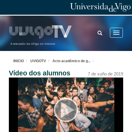
TOGGLE
Toggle
SEARCH
navigatio
A televisión da UVigo en Internet
INICIO
UVIGOTV
Acto académico de g
...
Vídeo dos alumnos
7 de xuño de 2019