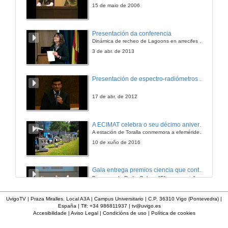
15 de maio de 2006
Presentación da conferencia
Dinámica de recheo de Lagoons en arrecifes de coral
3 de abr. de 2013
Presentación de espectro-radiómetros ASD
17 de abr. de 2012
A ECIMAT celebra o seu décimo aniversario
A estación de Toralla conmemora a efeméride asinando un convenio coa Universidad del País Vasco
10 de xuño de 2016
Gala entrega premios ciencia que conta 2014. Fundación Barrié
Programa de Radio Galega "Efervescencia"
13 de dec. de 2014
UvigoTV | Praza Miralles. Local A3A | Campus Universitario | C.P. 36310 Vigo (Pontevedra) |
España | Tlf: +34 986811937 |
tv@uvigo.es
Accesibilidade
|
Aviso Legal
|
Condicións de uso
|
Política de cookies
Técnicas básicas de laboratorio aplicadas á bioloxía