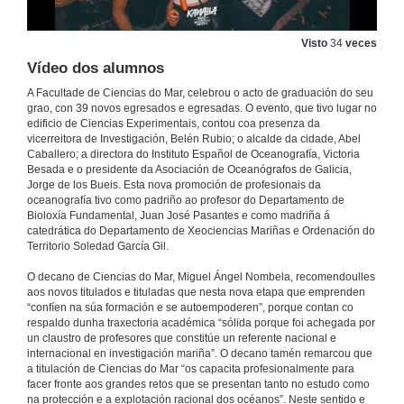
Visto
34
veces
Vídeo dos alumnos
A Facultade de Ciencias do Mar, celebrou o acto de graduación do seu
grao, con 39 novos egresados e egresadas. O evento, que tivo lugar no
edificio de Ciencias Experimentais, contou coa presenza da
vicerreitora de Investigación, Belén Rubio; o alcalde da cidade, Abel
Caballero; a directora do Instituto Español de Oceanografía, Victoria
Besada e o presidente da Asociación de Oceanógrafos de Galicia,
Jorge de los Bueis. Esta nova promoción de profesionais da
oceanografía tivo como padriño ao profesor do Departamento de
Bioloxía Fundamental, Juan José Pasantes e como madriña á
Acto académico de graduación da sétima promoción do Grao en Ciencias do Mar 2015-2019
catedrática do Departamento de Xeociencias Mariñas e Ordenación do
Acto Completo
Territorio Soledad García Gil.
7 de xuño de 2019
O decano de Ciencias do Mar, Miguel Ángel Nombela, recomendoulles
aos novos titulados e tituladas que nesta nova etapa que emprenden
Actuación Musical del grupo Ventoleira
“confíen na súa formación e se autoempoderen”, porque contan co
respaldo dunha traxectoria académica “sólida porque foi achegada por
7 de xuño de 2019
un claustro de profesores que constitúe un referente nacional e
internacional en investigación mariña”. O decano tamén remarcou que
a titulación de Ciencias do Mar “os capacita profesionalmente para
Benvida ó acto e presentación das autoridades
facer fronte aos grandes retos que se presentan tanto no estudo como
na protección e a explotación racional dos océanos”. Neste sentido e