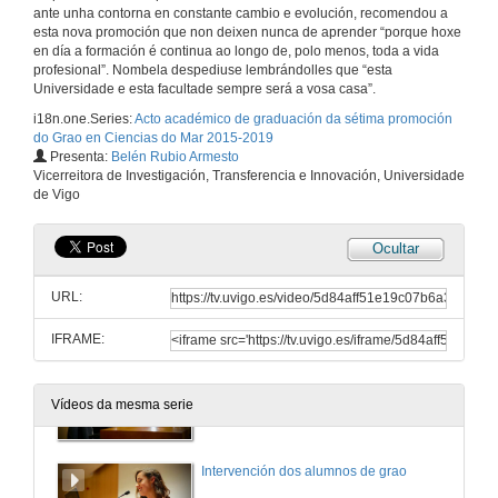
7 de xuño de 2019
ante unha contorna en constante cambio e evolución, recomendou a
esta nova promoción que non deixen nunca de aprender “porque hoxe
en día a formación é continua ao longo de, polo menos, toda a vida
profesional”. Nombela despediuse lembrándolles que “esta
Intervención de Abel Caballero, Alcalde de Vigo
Universidade e esta facultade sempre será a vosa casa”.
7 de xuño de 2019
i18n.one.Series:
Acto académico de graduación da sétima promoción
do Grao en Ciencias do Mar 2015-2019
Presenta:
Belén Rubio Armesto
Intervención de Jorge de los Bueis, presidente da Asociación de Oceanógrafos de Galicia
Vicerreitora de Investigación, Transferencia e Innovación, Universidade
de Vigo
7 de xuño de 2019
Ocultar
Intervención de Soledad García Gil. Catedrática do Departamento de Geociencias
URL:
7 de xuño de 2019
IFRAME:
Intervención de Juan José Pasantes. Profesor do departamento de Biología
Vídeos da mesma serie
7 de xuño de 2019
Intervención dos alumnos de grao