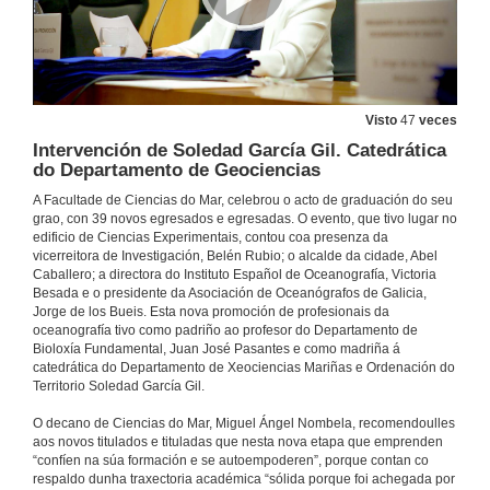
Visto
47
veces
Intervención de Soledad García Gil. Catedrática
do Departamento de Geociencias
A Facultade de Ciencias do Mar, celebrou o acto de graduación do seu
grao, con 39 novos egresados e egresadas. O evento, que tivo lugar no
edificio de Ciencias Experimentais, contou coa presenza da
vicerreitora de Investigación, Belén Rubio; o alcalde da cidade, Abel
Caballero; a directora do Instituto Español de Oceanografía, Victoria
Besada e o presidente da Asociación de Oceanógrafos de Galicia,
Jorge de los Bueis. Esta nova promoción de profesionais da
oceanografía tivo como padriño ao profesor do Departamento de
Bioloxía Fundamental, Juan José Pasantes e como madriña á
catedrática do Departamento de Xeociencias Mariñas e Ordenación do
Territorio Soledad García Gil.
O decano de Ciencias do Mar, Miguel Ángel Nombela, recomendoulles
aos novos titulados e tituladas que nesta nova etapa que emprenden
“confíen na súa formación e se autoempoderen”, porque contan co
respaldo dunha traxectoria académica “sólida porque foi achegada por