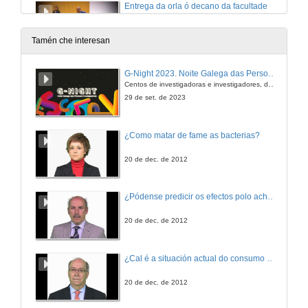
Entrega da orla ó decano da facultade
7 de xuño de 2019
Tamén che interesan
Actuación Musical del grupo Ventoleira e peche do acto
G-Night 2023. Noite Galega das Persoas Investigadoras. Conciencias creativas
Centos de investigadoras e investigadores, decenas de actividades e sete cidades
7 de xuño de 2019
29 de set. de 2023
¿Como matar de fame as bacterias?
20 de dec. de 2012
¿Pódense predicir os efectos polo achegamento á Terra dos asteroides?
20 de dec. de 2012
¿Cal é a situación actual do consumo cinematográfico?
20 de dec. de 2012