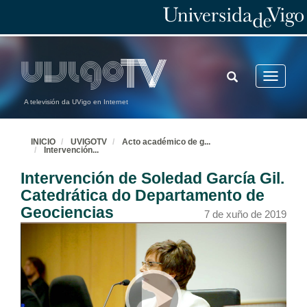
TOGGLE
Toggle
SEARCH
navigatio
A televisión da UVigo en Internet
INICIO
UVIGOTV
Acto académico de g
...
Intervención
...
Intervención de Soledad García Gil.
Catedrática do Departamento de
Geociencias
7 de xuño de 2019