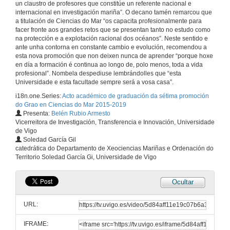
un claustro de profesores que constitúe un referente nacional e
internacional en investigación mariña”. O decano tamén remarcou que
a titulación de Ciencias do Mar “os capacita profesionalmente para
facer fronte aos grandes retos que se presentan tanto no estudo como
na protección e a explotación racional dos océanos”. Neste sentido e
ante unha contorna en constante cambio e evolución, recomendou a
Acto académico de graduación da sétima promoción do Grao en Ciencias do Mar 2015-2019
esta nova promoción que non deixen nunca de aprender “porque hoxe
Acto Completo
en día a formación é continua ao longo de, polo menos, toda a vida
7 de xuño de 2019
profesional”. Nombela despediuse lembrándolles que “esta
Universidade e esta facultade sempre será a vosa casa”.
i18n.one.Series:
Acto académico de graduación da sétima promoción
Actuación Musical del grupo Ventoleira
do Grao en Ciencias do Mar 2015-2019
Presenta:
Belén Rubio Armesto
7 de xuño de 2019
Vicerreitora de Investigación, Transferencia e Innovación, Universidade
de Vigo
Soledad García Gil
Benvida ó acto e presentación das autoridades
catedrática do Departamento de Xeociencias Mariñas e Ordenación do
Territorio Soledad García Gi, Universidade de Vigo
7 de xuño de 2019
Ocultar
Intervención de Abel Caballero, Alcalde de Vigo
URL:
7 de xuño de 2019
IFRAME: