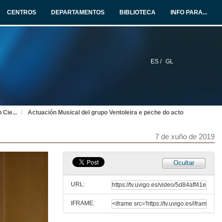
CENTROS
DEPARTAMENTOS
BIBLIOTECA
INFO PARA...
7 de xuño de 2019
Benvida ó acto e presentación das autoridades
7 de xuño de 2019
ES /
GL
Intervención de Abel Caballero, Alcalde de Vigo
7 de xuño de 2019
n Cie
...
Actuación Musical del grupo Ventoleira e peche do acto
Intervención de Jorge de los Bueis, presidente da Asociación de Oceanógrafos de Galicia
7 de xuño de 2019
7 de xuño de 2019
Ocultar
Intervención de Soledad García Gil. Catedrática do Departamento de Geociencias
URL:
7 de xuño de 2019
IFRAME:
Intervención de Juan José Pasantes. Profesor do departamento de Biología