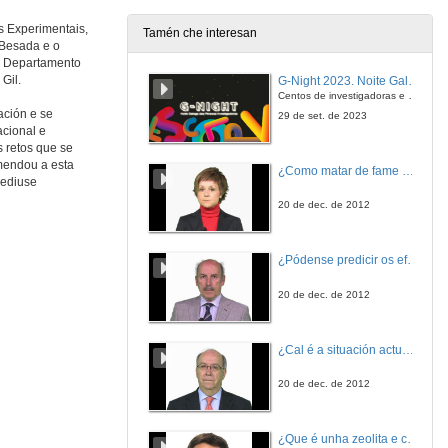
s Experimentais,
Tamén che interesan
a Besada e o
do Departamento
Gil.
G-Night 2023. Noite Galega das Persoas Investigadoras. Conciencias creativas
Centos de investigadoras e investigadores, decenas de actividades e sete cidades
ación e se
29 de set. de 2023
acional e
s retos que se
omendou a esta
¿Como matar de fame as bacterias?
pediuse
20 de dec. de 2012
¿Pódense predicir os efectos polo achegamento á Terra dos asteroides?
20 de dec. de 2012
¿Cal é a situación actual do consumo cinematográfico?
20 de dec. de 2012
¿Que é unha zeolita e cales son as súas aplicacións?