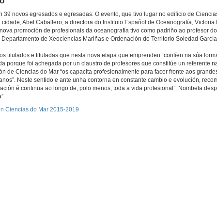
to
n 39 novos egresados e egresadas. O evento, que tivo lugar no edificio de Ciencia
 cidade, Abel Caballero; a directora do Instituto Español de Oceanografía, Victori
a nova promoción de profesionais da oceanografía tivo como padriño ao profesor 
 Departamento de Xeociencias Mariñas e Ordenación do Territorio Soledad García 
 titulados e tituladas que nesta nova etapa que emprenden “confíen na súa form
 porque foi achegada por un claustro de profesores que constitúe un referente n
ón de Ciencias do Mar “os capacita profesionalmente para facer fronte aos grande
éanos”. Neste sentido e ante unha contorna en constante cambio e evolución, rec
ción é continua ao longo de, polo menos, toda a vida profesional”. Nombela des
”.
en Ciencias do Mar 2015-2019