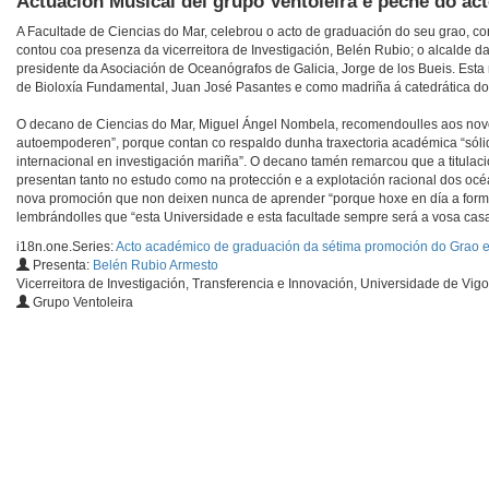
Actuación Musical del grupo Ventoleira e peche do ac
A Facultade de Ciencias do Mar, celebrou o acto de graduación do seu grao, co
contou coa presenza da vicerreitora de Investigación, Belén Rubio; o alcalde da
presidente da Asociación de Oceanógrafos de Galicia, Jorge de los Bueis. Est
de Bioloxía Fundamental, Juan José Pasantes e como madriña á catedrática do
O decano de Ciencias do Mar, Miguel Ángel Nombela, recomendoulles aos novos
autoempoderen”, porque contan co respaldo dunha traxectoria académica “sólida
internacional en investigación mariña”. O decano tamén remarcou que a titulaci
presentan tanto no estudo como na protección e a explotación racional dos oc
nova promoción que non deixen nunca de aprender “porque hoxe en día a forma
lembrándolles que “esta Universidade e esta facultade sempre será a vosa casa
i18n.one.Series:
Acto académico de graduación da sétima promoción do Grao 
Presenta:
Belén Rubio Armesto
Vicerreitora de Investigación, Transferencia e Innovación, Universidade de Vigo
Grupo Ventoleira