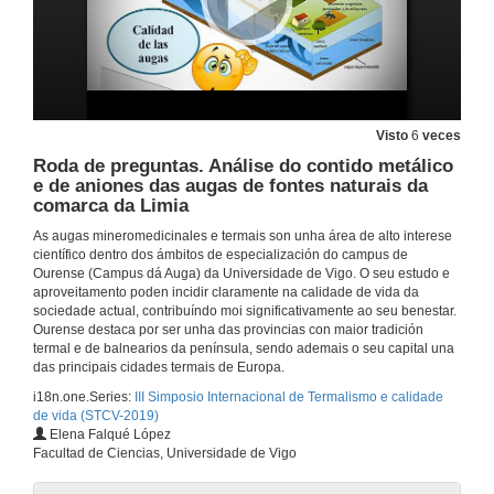
Rolda de preguntas. Sesión Plenaria
18 de set. de 2019
Presentación do Prof. Dr. Alfonso Vargas Sánchez
Visto
6
veces
Roda de preguntas. Análise do contido metálico
18 de set. de 2019
e de aniones das augas de fontes naturais da
comarca da Limia
A economía circular. Influencia no benestar e a calidade de vida
As augas mineromedicinales e termais son unha área de alto interese
científico dentro dos ámbitos de especialización do campus de
18 de set. de 2019
Ourense (Campus dá Auga) da Universidade de Vigo. O seu estudo e
aproveitamento poden incidir claramente na calidade de vida da
sociedade actual, contribuíndo moi significativamente ao seu benestar.
Rolda de preguntas. A economía circular. Influencia no benestar e a calidade de vida
Ourense destaca por ser unha das provincias con maior tradición
termal e de balnearios da península, sendo ademais o seu capital una
18 de set. de 2019
das principais cidades termais de Europa.
i18n.one.Series:
III Simposio Internacional de Termalismo e calidade
de vida (STCV-2019)
Novas achegas e innovación na investigación de peloides termais
Elena Falqué López
Facultad de Ciencias, Universidade de Vigo
18 de set. de 2019