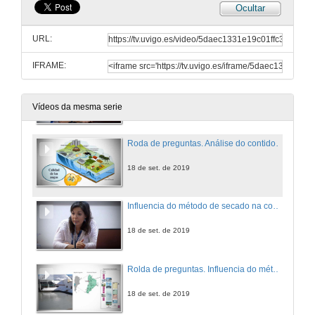
Ocultar
Rolda de preguntas. Novas achegas e innovación na investigación de peloides termais
URL:
18 de set. de 2019
IFRAME:
Análise do contido metálico e de aniones das augas de fontes naturais da comarca da Limia (NON España)
18 de set. de 2019
Vídeos da mesma serie
Roda de preguntas. Análise do contido metálico e de aniones das augas de fontes naturais da comarca da Limia
18 de set. de 2019
Influencia do método de secado na composición mineralógica, textura e propiedades adsorbentes de peloides do Sistema geotermal de Copahue, Neuquén- Arxentina
18 de set. de 2019
Rolda de preguntas. Influencia do método de secado na composición mineralógica, textura e propiedades adsorbentes de peloides do Sistema geotermal de Copahue, Neuquén- Arxentina
18 de set. de 2019