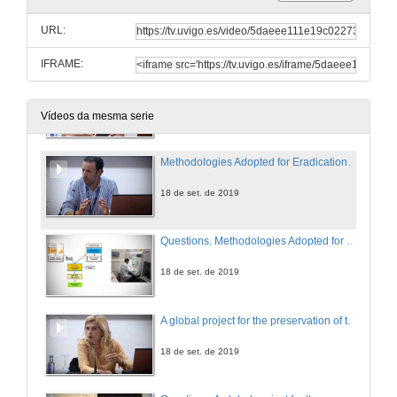
Rolda de preguntas. Peloides do Sistema Geotermal de Copahue, Neuquén- Arxentina como materiais para liberación controlada de lidocaína
URL:
18 de set. de 2019
IFRAME:
Hydrogeology of a Northern Portugal thermal area – Termas de Eirogo
18 de set. de 2019
Vídeos da mesma serie
Methodologies Adopted for Eradication of Pathogenic Microorganisms in Peloids
18 de set. de 2019
Questions. Methodologies Adopted for Eradication of Pathogenic Microorganisms in Peloids
18 de set. de 2019
A global project for the preservation of the Campilho mineral water legacy and local cultural tourism development
18 de set. de 2019