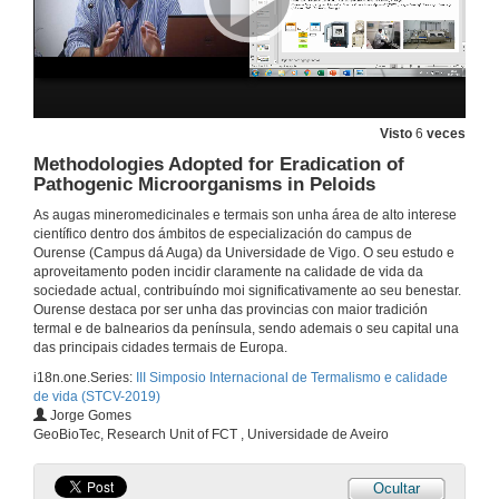
Análise do contido metálico e de aniones das augas de fontes naturais da comarca da Limia (NON España)
18 de set. de 2019
Roda de preguntas. Análise do contido metálico e de aniones das augas de fontes naturais da comarca da Limia
Visto
6
veces
18 de set. de 2019
Methodologies Adopted for Eradication of
Pathogenic Microorganisms in Peloids
Influencia do método de secado na composición mineralógica, textura e propiedades adsorbentes de peloides do Sistema geotermal de Copahue, Neuquén- Arxentina
As augas mineromedicinales e termais son unha área de alto interese
científico dentro dos ámbitos de especialización do campus de
18 de set. de 2019
Ourense (Campus dá Auga) da Universidade de Vigo. O seu estudo e
aproveitamento poden incidir claramente na calidade de vida da
sociedade actual, contribuíndo moi significativamente ao seu benestar.
Rolda de preguntas. Influencia do método de secado na composición mineralógica, textura e propiedades adsorbentes de peloides do Sistema geotermal de Copahue, Neuquén- Arxentina
Ourense destaca por ser unha das provincias con maior tradición
termal e de balnearios da península, sendo ademais o seu capital una
18 de set. de 2019
das principais cidades termais de Europa.
i18n.one.Series:
III Simposio Internacional de Termalismo e calidade
de vida (STCV-2019)
Peloides do Sistema Geotermal de Copahue, Neuquén- Arxentina como materiais para liberación controlada de lidocaína
Jorge Gomes
GeoBioTec, Research Unit of FCT , Universidade de Aveiro
18 de set. de 2019
Ocultar